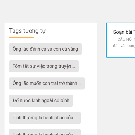
Tags tương tự
Soạn bài 
CÂU HỎI 1: 
đầu văn bản, 
Ông lão đánh cá và con cá vàng
HỎI 2: HÌNH
tóm tắt sự việc trong truyện ...
Ông lão muốn con trai trở thành ...
đổ nước lạnh ngoài cổ bình
tình thương là hạnh phúc của ...
tình thương là hạnh phúc của ...