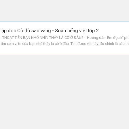
Tập đọc:Cờ đỏ sao vàng - Soạn tiếng việt lớp 2
THOẠT TIÊN BẠN NHỎ NHÌN THẤY LÁ CỜ Ở ĐÂU? Hướng dẫn: Em đọc kĩ phần
tìm xem vị trí của bạn nhỏ thấy lá cờ ở đâu. Tìm được vị trí ấy, đó chính là câu 
 ẢNH LÁ CỜ ĐẸP NHƯ THẾ NÀO? Hướng dẫn: Em đọc tiếp đoạn từ “Tôi thấy rồi”