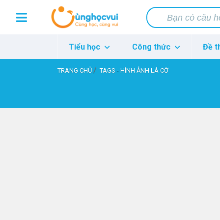
Tiểu học
Công thức
Đề t
TRANG CHỦ
TAGS - HÌNH ẢNH LÁ CỜ