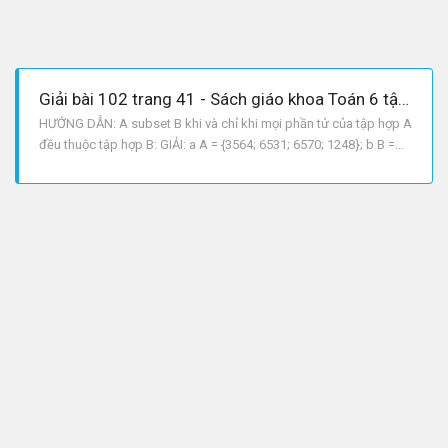
Giải bài 102 trang 41 - Sách giáo khoa Toán 6 tập 1
HƯỚNG DẪN: A subset B khi và chỉ khi mọi phần tử của tập hợp A
đều thuộc tập hợp B: GIẢI: a A = {3564; 6531; 6570; 1248}; b B =
{3564; 6570}; c B subset A.