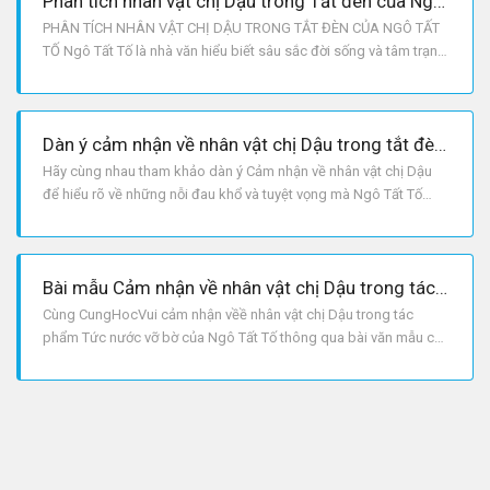
Phân tích nhân vật chị Dậu trong Tắt đèn của Ngô Tất Tố
PHÂN TÍCH NHÂN VẬT CHỊ DẬU TRONG TẮT ĐÈN CỦA NGÔ TẤT
TỐ Ngô Tất Tố là nhà văn hiểu biết sâu sắc đời sống và tâm trạng
của quần chúng, có cái nhìn đúng đắn đối với quần chúng. Chúng
ta trở lại nhân vật chị Dậu. Chị Dậu là người nghèo khổ, bị áp bức
bóc lột tàn tệ. Cuộc đời của chị quằn quại trong bùn
Dàn ý cảm nhận về nhân vật chị Dậu trong tắt đèn Ngô Tất Tố chi tiết
Hãy cùng nhau tham khảo dàn ý Cảm nhận về nhân vật chị Dậu
để hiểu rõ về những nỗi đau khổ và tuyệt vọng mà Ngô Tất Tố
muốn gửi gắm vào nhân vật của mình nhé.
Bài mẫu Cảm nhận về nhân vật chị Dậu trong tác phẩm Tức nước vỡ bờ
Cùng CungHocVui cảm nhận vềề nhân vật chị Dậu trong tác
phẩm Tức nước vỡ bờ của Ngô Tất Tố thông qua bài văn mẫu chi
tiết dưới đây, từ đó hiểu hơn về tác phẩm và đạt kết quả học tập
tốt.