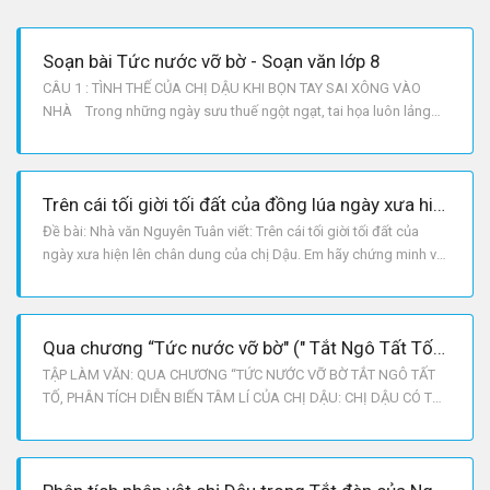
Soạn bài Tức nước vỡ bờ - Soạn văn lớp 8
CÂU 1 : TÌNH THẾ CỦA CHỊ DẬU KHI BỌN TAY SAI XÔNG VÀO
NHÀ Trong những ngày sưu thuế ngột ngạt, tai họa luôn lảng
vảng rình rập xung quanh những gia đình nghèo thiếu thuế, trong
đó có gia đình chị Dậu, một gia đình thuộc loại nhất nhì trong
hạng cùng đinh. Bọn lí trưởng, trương tuần chửi bới, quát
Trên cái tối giời tối đất của đồng lúa ngày xưa hiện lên một chân dung lạc quan của chị Dậu
Đề bài: Nhà văn Nguyên Tuân viết: Trên cái tối giời tối đất của
ngày xưa hiện lên chân dung của chị Dậu. Em hãy chứng minh và
làm sáng tỏ ý kiến trên. Bài làm Ngô Tất Tố là nhà văn xuất sắc
trong dòng văn học hiện thực 19301945. Viết về nạn sưu thuế dã
man đã bần cùng hóa nhân dân ta, ca ngơi những
Qua chương “Tức nước vỡ bờ" (" Tắt Ngô Tất Tố) phân tích diễn biến tâm lí của chị Dậu
TẬP LÀM VĂN: QUA CHƯƠNG “TỨC NƯỚC VỠ BỜ TẮT NGÔ TẤT
TỐ, PHÂN TÍCH DIỄN BIẾN TÂM LÍ CỦA CHỊ DẬU: CHỊ DẬU CÓ THỂ
NHẪN NHỤC CHỊU ĐỰNG NHƯNG KHI ĐÁ BỊ ĐẨY TỚI CHÂN
TƯỜNG THÌ CŨNG BIẾT VÙNG LÊN CHỐNG TRẢ QUYẾT LIỆT, THỂ
HIỆN MỘT KHẢ NĂNG PHẢN KHÁNG TIỀM TÀNG. BÀI THAM
KHẢO Tức nước vỡ bờ là chương thể h