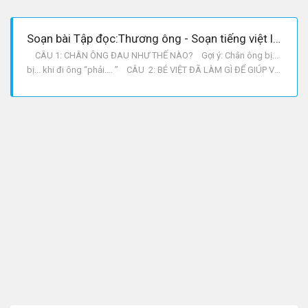
Soạn bài Tập đọc:Thương ông - Soạn tiếng việt lớp 2
CÂU 1: CHÂN ÔNG ĐAU NHƯ THẾ NÀO? Gợi ý: Chân ông bị...
bị... khi đi ông “phải.... ” CÂU 2: BÉ VIỆT ĐÃ LÀM GÌ ĐỂ GIÚP VÀ
AN ỦI ÔNG? Gợi ý: a Trong khổ thơ 1: Việt đã “Lon ton chạy
đến..... nói: Ông vịn....... để cháu......... . b Trong khổ thơ 3: Việt
“thủ thỉ” nói với ông khi n