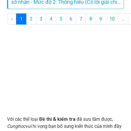
số nhân - Mức độ 2: Thông hiểu (Có lời giải chi
tiết)
‹
1
2
3
4
5
6
7
8
9
10
...
Với các thể loại
Đề thi & kiểm tra
đã sưu tầm được,
Cunghocvui
hi vọng bạn bổ sung kiến thức của mình đầy