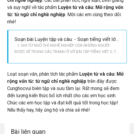
chỉ nghề nghiệp
. Các bài phân tích, nghị luận, bình giảng
và suy nghĩ về tác phẩm
Luyện từ và câu: Mở rộng vốn
từ: từ ngữ chỉ nghề nghiệp
. Mời các em cùng theo dõi
nhé!
Soạn bài Luyện tập và câu: - Soạn tiếng viết lớp 2
1. GHI TỪ NGỮ CHỈ NGHỀ NGHIỆP CỦA NHỮNG NGƯỜI
ĐƯỢC VẼ TRONG CÁC TRANH Ờ VỞ BÀI TẬP TIẾNG VIỆT 2, TẬP
2 TRANG 64. 11: Gợi ý: Em quan sát kĩ các bức tranh, tìm
những dấu hiệu về nghề nghiệp được thể hiện trên trang phục
hoặc những cảnh vật xung quanh để xác định nghề nghiệp
Loạt soạn văn, phân tích tác phẩm
Luyện từ và câu: Mở
của họ. Ghi vào vở
rộng vốn từ: từ ngữ chỉ nghề nghiệp
trên đây được
Cunghocvui biên tập và sưu tầm lại. Rất mong sẽ đem
đến lượng kiến thức bổ ích nhất cho các em học sinh.
Chúc các em học tập và đạt kết quả tốt trong học tập!
Nếu thấy hay, hãy ủng hộ và chia sẻ nhé!
Bài liên quan