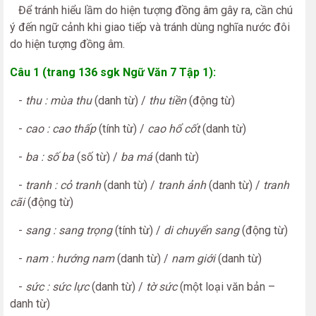
Để tránh hiểu lầm do hiện tượng đồng âm gây ra, cần chú
ý đến ngữ cảnh khi giao tiếp và tránh dùng nghĩa nước đôi
do hiện tượng đồng âm.
Câu 1 (trang 136 sgk Ngữ Văn 7 Tập 1):
-
thu : mùa thu
(danh từ) /
thu tiền
(động từ)
-
cao : cao thấp
(tính từ) /
cao hổ cốt
(danh từ)
-
ba : số ba
(số từ) /
ba má
(danh từ)
-
tranh : cỏ tranh
(danh từ) /
tranh ảnh
(danh từ) /
tranh
cãi
(động từ)
-
sang : sang trọng
(tính từ) /
di chuyển sang
(động từ)
-
nam : hướng nam
(danh từ) /
nam giới
(danh từ)
-
sức : sức lực
(danh từ) /
tờ sức
(một loại văn bản –
danh từ)