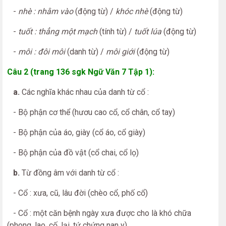
-
nhè : nhằm vào
(động từ) /
khóc nhè
(động từ)
-
tuốt : thẳng một mạch
(tính từ) /
tuốt lúa
(động từ)
-
môi : đôi môi
(danh từ) /
môi giới
(động từ)
Câu 2 (trang 136 sgk Ngữ Văn 7 Tập 1):
a.
Các nghĩa khác nhau của danh từ cổ :
- Bộ phận cơ thể (hươu cao cổ, cổ chân, cổ tay)
- Bộ phận của áo, giày (cổ áo, cổ giày)
- Bộ phận của đồ vật (cổ chai, cổ lọ)
b.
Từ đồng âm với danh từ cổ :
- Cổ : xưa, cũ, lâu đời (chèo cổ, phố cổ)
- Cổ : một căn bệnh ngày xưa được cho là khó chữa
(phong, lao, cố, lại, tứ chứng nan y)