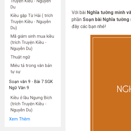
Truyện Kiều - Nguyễn
Du
Với bài
Nghĩa tường minh v
Kiều gặp Từ Hải ( trích
phần
Soạn bài Nghĩa tường 
Truyện Kiều - Nguyễn
đây các bạn nhé!
Du)
Mã giám sinh mua kiều
(trích Truyện Kiều -
Nguyễn Du)
Thuật ngữ
Miêu tả trong văn bản
tự sự
Soạn văn 9 - Bài 7 SGK
Ngữ Văn 9
Kiều ở lầu Ngưng Bích
(trích Truyện Kiều -
Nguyễn Du)
Xem Thêm