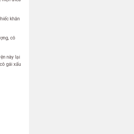
chiếc khăn
ượng, cô
ện này lại
 cô gái xấu