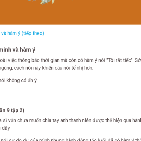
và hàm ý (tiếp theo)
 minh và hàm ý
ài việc thông báo thời gian mà còn có hàm ý nói "Tôi rất tiếc". Sở
ngùng, cách nói này khiến câu nói tế nhị hơn.
nói không có ẩn ý.
n 9 tập 2)
ọa sĩ vẫn chưa muốn chia tay anh thanh niên được thể hiện qua hà
g dậy
 nói sự do dự của mình nhưng hành động tặc lưỡi đã có hàm ý thể