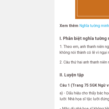
Xem thêm
Nghĩa tường minh 
I. Phân biệt nghĩa tường
1. Theo em, anh thanh niên ngo
không nói thành có lẽ vì ngại 
2. Câu thứ hai anh thanh niên 
II. Luyện tập
Câu 1 (Trang 75 SGK Ngữ vă
a) - Dấu hiệu cho thấy bác h
lưỡi: Nhà họa sĩ tặc lưỡi đứn
- Mặc dù nhà họa sĩ không hề