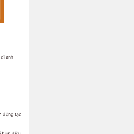
 dĩ anh
nh động tặc
 hiện điều