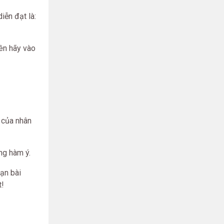
iễn đạt là:
ên hãy vào
i của nhân
ng hàm ý.
ạn bài
t!