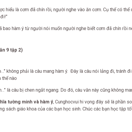
 hiểu là cơm đã chín rồi, người nghe vào ăn cơm. Cụ thể có thể d
đi!"
ã bao hàm ý từ người nói muốn người nghe biết cơm đã chín rồi n
n 9 tập 2)
o…" không phải là câu mang hàm ý. Đây là câu nói lảng đi, tránh đ
 thể nào
ồn…" là câu bị chen ngắt ngang. Do đó, câu văn này cũng không ma
hĩa tường minh và hàm ý
, Cunghocvui hi vọng đây sẽ là phần so
ong sách giáo khoa của các bạn học sinh. Chúc các bạn học tập tố