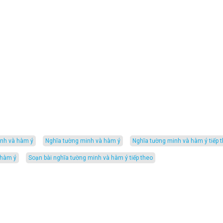
inh và hàm ý
nghĩa tường minh và hàm ý
nghĩa tường minh và hàm ý tiếp 
 hàm ý
soạn bài nghĩa tường minh và hàm ý tiếp theo