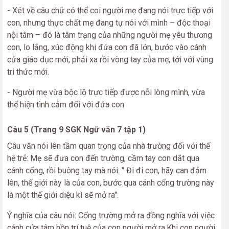
- Xét về câu chữ có thể coi người mẹ đang nói trực tiếp với
con, nhưng thực chất mẹ đang tự nói với mình – độc thoại
nội tâm – đó là tâm trạng của những người mẹ yêu thương
con, lo lắng, xúc động khi đứa con đã lớn, bước vào cánh
cửa giáo dục mới, phải xa rồi vòng tay của mẹ, tới với vùng
tri thức mới.
- Người mẹ vừa bộc lộ trực tiếp được nỗi lòng mình, vừa
thể hiện tình cảm đối với đứa con
Câu 5 (Trang 9 SGK Ngữ văn 7 tập 1)
Câu văn nói lên tầm quan trọng của nhà trường đối với thế
hệ trẻ: Mẹ sẽ đưa con đến trường, cầm tay con dắt qua
cánh cổng, rồi buông tay mà nói: " Đi đi con, hãy can đảm
lên, thế giới này là của con, bước qua cánh cổng trường này
là một thế giới diệu kì sẽ mở ra".
Ý nghĩa của câu nói: Cổng trường mở ra đồng nghĩa với việc
cánh cửa tâm hồn trí tuệ của con người mở ra.Khi con người