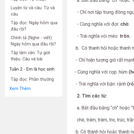
a. Bắt đầu bằng “ch” hoặc “tr
Luyện từ và câu: Từ và
- Chỉ nơi tập trung đông ng
câu
Tập đọc: Ngày hôm qua
- Cùng nghĩa với đợi:
chờ.
đâu rồi?
- Trái nghĩa vói méo:
tròn.
Chính tả (Nghe - viết):
Ngày hôm qua đâu rồi?
b. Có thanh hỏi hoặc thanh n
Tập làm văn: Tự giới
thiệu. Câu và bài
- Chỉ hiện tượng gió rất mạn
Tuần 2 - Em là học sinh
- Cùng nghĩa với cọp: hùm
(h
Tập đọc: Phần thưởng
- Trái nghĩa với bận: rảnh
(rỗ
Xem Thêm
2. Tìm các từ:
a. Bắt đầu bằng “ch” hoặc “tr
chè, trám, tràm, tre, trúc, tr
b. Có thánh hỏi hoặc thanh ngã