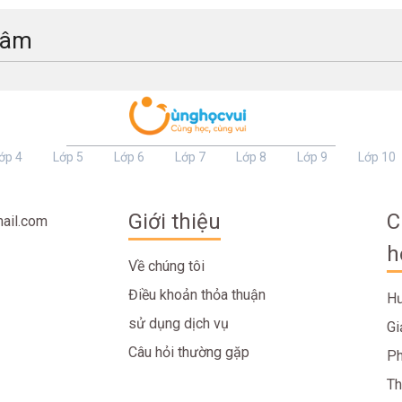
tâm
ớp 4
Lớp 5
Lớp 6
Lớp 7
Lớp 8
Lớp 9
Lớp 10
Giới thiệu
C
ail.com
h
Về chúng tôi
Điều khoản thỏa thuận
Hư
sử dụng dịch vụ
Gi
Câu hỏi thường gặp
Ph
Th