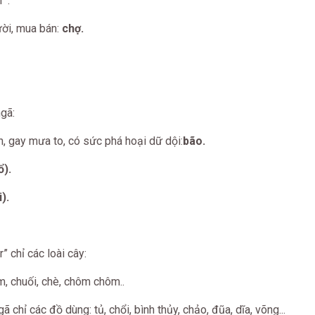
”:
ười, mua bán:
chợ.
gã:
h, gay mưa to, có sức phá hoại dữ dội:
bão.
ổ).
i).
” chỉ các loài cây:
ầm, chuối, chè, chôm chôm..
 chỉ các đồ dùng: tủ, chổi, bình thủy, chảo, đũa, dĩa, võng...