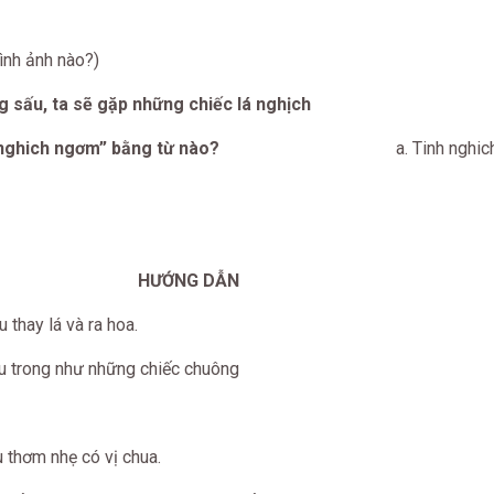
hình ảnh nào?)
g sấu, ta sẽ gặp những chiếc lá nghịch
từ “nghich ngơm” bằng từ nào?
a. Tinh nghic
HƯỚNG DẪN
thay lá và ra hoa.
u trong như những chiếc chuông
 xíu.
 thơm nhẹ có vị chua.