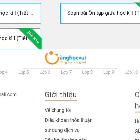
Soạn bài Ôn tập giữa học kì I (Tiết 6) - Soạn tiếng việt lớp 3
Bài sau
Soạn bài Ôn tập cuối học kì I (Tiết 3) - Soạn tiếng việt lớp 3
ớp 4
Lớp 5
Lớp 6
Lớp 7
Lớp 8
Lớp 9
Lớp 10
Giới thiệu
C
ail.com
h
Về chúng tôi
Điều khoản thỏa thuận
Hư
sử dụng dịch vụ
Gi