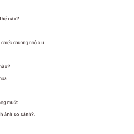
thế nào?
chiếc chuông nhỏ xíu.
 nào?
hua.
ắng muốt.
h ảnh so sánh?.