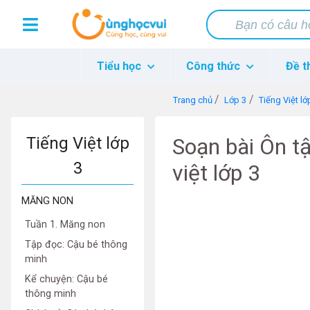
Tiểu học
Công thức
Đề t
Trang chủ
Lớp 3
Tiếng Việt lớ
Tiếng Việt lớp
Soạn bài Ôn tậ
3
việt lớp 3
MĂNG NON
Tuần 1. Măng non
Tập đọc: Cậu bé thông
minh
Kể chuyện: Cậu bé
thông minh