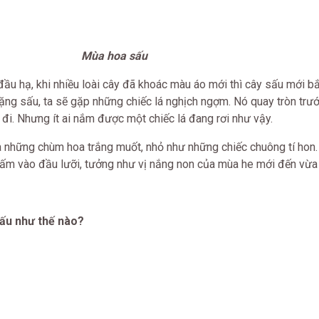
Mùa hoa sấu
u hạ, khi nhiều loài cây đã khoác màu áo mới thì cây sấu mới b
rặng sấu, ta sẽ gặp những chiếc lá nghịch ngợm. Nó quay tròn trư
y đi. Nhưng ít ai nắm được một chiếc lá đang rơi như vậy.
a những chùm hoa trắng muốt, nhỏ như những chiếc chuông tí hon
hấm vào đầu lưỡi, tưởng như vị nắng non của mùa he mới đến vừa 
Băng
sấu như thế nào?