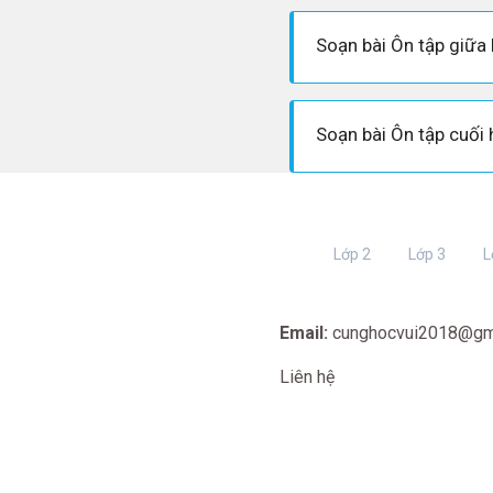
Lớp 2
Lớp 3
L
Email:
cunghocvui2018@gm
Liên hệ