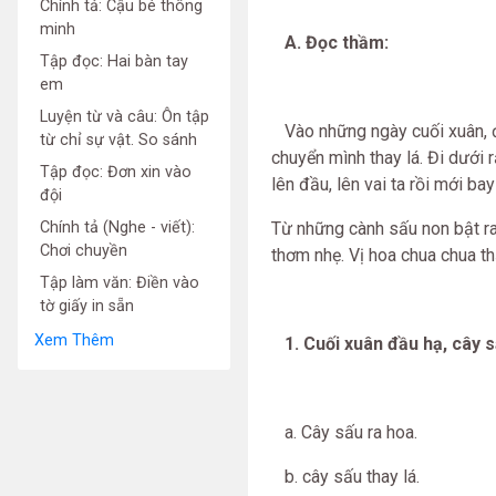
Chính tả: Cậu bé thông
minh
A. Đọc thầm:
Tập đọc: Hai bàn tay
em
Luyện từ và câu: Ôn tập
Vào những ngày cuối xuân, đầ
từ chỉ sự vật. So sánh
chuyển mình thay lá. Đi dưới 
Tập đọc: Đơn xin vào
lên đầu, lên vai ta rồi mới ba
đội
Chính tả (Nghe - viết):
Từ những cành sấu non bật r
Chơi chuyền
thơm nhẹ. Vị hoa chua chua t
Tập làm văn: Điền vào
tờ giấy in sẵn
Xem Thêm
1. Cuối xuân đầu hạ, cây 
a. Cây sấu ra hoa.
b. cây sấu thay lá.