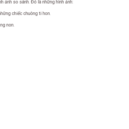
2 hình ảnh so sánh. Đó là những hình ảnh:
 những chiếc chuông ti hon.
ng non.