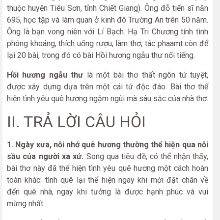
thuộc huyện Tiêu Sơn, tỉnh Chiết Giang). Ông đỗ tiến sĩ năn
695, học tập và làm quan ở kinh đô Trường An trên 50 năm.
Ông là bạn vong niên với Lí Bạch. Hạ Tri Chương tính tình
phóng khoáng, thích uống rượu, làm thơ, tác phaamt còn để
lại 20 bài, trong đó có bài Hồi hương ngẫu thư nổi tiếng.
Hồi hương ngẫu thư
là một bài thơ thất ngôn tứ tuyệt,
được xây dựng dựa trên một cái tứ độc đáo. Bài thơ thể
hiện tình yêu quê hương ngậm ngùi mà sâu sắc của nhà thơ.
II. TRẢ LỜI CÂU HỎI
1. Ngày xưa, nỗi nhớ quê hương thường thể hiện qua nỗi
sầu của người xa xứ.
Song qua tiêu đề, có thể nhận thấy,
bài thơ này đã thể hiện tình yêu quê hương một cách hoàn
toàn khác: tình quê lại thể hiện ngay khi mới đặt chân về
đến quê nhà, ngay khi tưởng là được hạnh phúc và vui
mừng nhất.