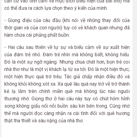
căn cứ vào tình cảm và mục đích biểu hiện của bài thơ) mà
có thể đưa ra cách lựa chọn theo ý kiến của mình.
- Giọng điệu của câu đầu (khi nói về những thay đổi của
thời gian và của con người) tuy có vẻ khách quan nhưng đã
hàm chứa cái phảng phất buồn.
- Hai câu sau thiên về tự sự và biểu cảm về sự xuất hiện
của đám trẻ nhỏ. Đám trẻ nhìn mà không biết, không hiểu.
Đó là một sự ngỡ ngàng. Nhưng chua chát hơn, bọn trẻ coi
nhà thơ như là một vị khách lạ từ xa tới. Đó là một hiện thực,
một hiện thực quá trớ trêu. Tác giả chấp nhận điều đó và
không khỏi không xót xa. Xa quê lâu quá nay trở về trở thành
kẻ lạ lẫm trên chính miền quê mà không lúc nào nguôi
thương nhớ. Giọng thơ ở hai câu này tuy có chút hóm hỉnh
song không giấu nổi nỗi buồn sâu kín bên trong. Cũng nhờ
thế mà người đọc càng nhận ra cái tình đối với quê hương
thật tha thiết và sâu nặng của nhà thơ.