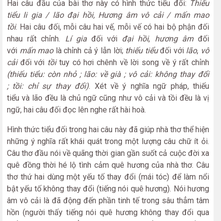
Hai câu đầu của bài thơ này có hình thức tiểu đối:
Thiếu
tiểu li gia / lão đại hồi, Hương âm vô cải / mấn mao
tồi
. Hai câu đối, mỗi câu hai vế, mỗi vế có hai bộ phận đối
nhau rất chỉnh.
Lí gia
đối với
đại hồi
,
hương âm
đối
với
mấn mao
là chỉnh cả ý lẫn lời;
thiếu tiểu
đối với
lão
,
vô
cải
đối với
tồi
tuy có hơi chênh về lời song về ý rất chỉnh
(thiếu tiểu: còn nhỏ ; lão: về già ; vô cải: không thay đổi
; tồi: chỉ sự thay đổi)
. Xét về ý nghĩa ngữ pháp, thiếu
tiểu và lão đều là chủ ngữ cũng như vô cải và tồi đều là vị
ngữ, hai câu đối đọc lên nghe rất hài hoà.
Hình thức tiểu đối trong hai câu này đã giúp nhà thơ thể hiện
những ý nghĩa rất khái quát trong một lượng câu chữ ít ỏi.
Câu thơ đầu nói về quãng thời gian gần suốt cả cuộc đời xa
quê đồng thời hé lộ tình cảm quê hương của nhà thơ. Câu
thơ thứ hai dùng một yếu tố thay đổi (mái tóc) để làm nổi
bật yếu tố không thay đổi (tiếng nói quê hương). Nói hương
âm vô cải là đã động đến phần tinh tế trong sâu thẳm tâm
hồn (người thấy tiếng nói quê hương không thay đổi qua