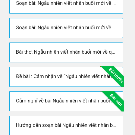
Soạn bài: Ngẫu nhiên viết nhân buổi mới về quê
Soạn bài: Ngẫu nhiên viết nhân buổi mới về quê (siêu ngắn)
Bài thơ: Ngẫu nhiên viết nhân buổi mới về quê - Nội dung bài thơ, Hoàn cảnh sáng tác, Dàn ý phân tích tác phẩm
Bài trước
Đề bài : Cảm nhận về “Ngẫu nhiên viết nhân buổi mới về quê” của Hạ Tri Chương
Bài sau
Cảm nghĩ về bài Ngẫu nhiên viết nhân buổi mới về quê
Hướng dẫn soạn bài Ngẫu nhiên viết nhân buổi mới về quê - Ngữ văn 7