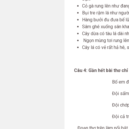
Cỏ gà rung lên như đan
Bụi tre rậm lá như người
Hàng bưởi đu đưa bế lũ 
Sâm ghé xuống sân kha
Cây dừa có tàu lá dài 
Ngọn mùng tơi rung lê
Cây lá có vẻ rất hả hê,
Câu 4: Gần hết bài thơ chỉ 
Bố em đi cà
Đội sấm
Đội chớ
Đội cả trời 
Đoạn thơ trên làm nổi bật h