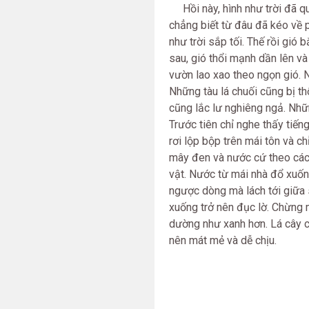
Hồi này, hình như trời đã qu
chẳng biết từ đâu đã kéo về 
như trời sắp tối. Thế rồi gió 
sau, gió thổi mạnh dần lên v
vườn lao xao theo ngọn gió. 
Những tàu lá chuối cũng bị thổ
cũng lắc lư nghiêng ngả. Nhữn
Trước tiên chỉ nghe thấy tiến
rơi lộp bộp trên mái tôn và 
mây đen và nước cứ theo các
vật. Nước từ mái nhà đổ xuốn
ngược dòng mà lách tới giữa
xuống trở nên đục lờ. Chừng m
dường như xanh hơn. Lá cây c
nên mát mẻ và dễ chịu.