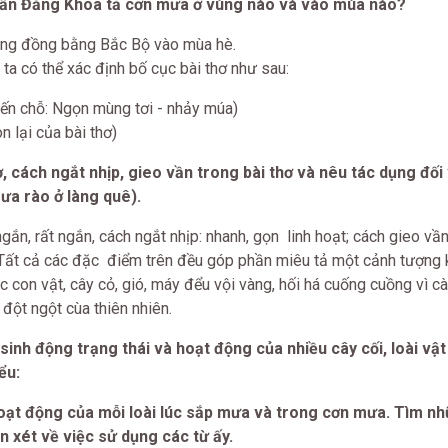
ần Đăng Khoa tả cơn mưa ở vùng nào và vào mùa nào?
ùng đồng bằng Bắc Bộ vào mùa hè.
 ta có thể xác định bố cục bài thơ như sau:
ến chỗ: Ngọn mùng tơi - nhảy múa)
 lại của bài thơ)
 cách ngắt nhịp, gieo vần trong bài thơ và nêu tác dụng đối 
mưa rào ở làng quê).
ắn, rất ngắn, cách ngắt nhịp: nhanh, gọn linh hoạt; cách gieo vầ
. Tất cả các đặc điểm trên đều góp phần miêu tả một cảnh tượng
c con vật, cây cỏ, gió, máy đểu vội vàng, hối há cuống cuồng vì c
 đột ngột cùa thiên nhiên.
sinh động trạng thái và hoạt động của nhiều cây cối, loài vật
ểu:
hoạt động của mỗi loài lúc sắp mưa và trong cơn mưa. Tìm n
ận xét về việc sử dụng các từ ấy.