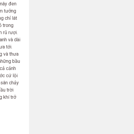
 mây đen
ảm tưởng
g chỉ lát
ỏ trong
 rũ rượi.
xanh và dài
ưa tới.
g và thưa
 những bầu
 cả cảnh
ớc cứ lội
 sân chảy
ầu trời
 khí trở