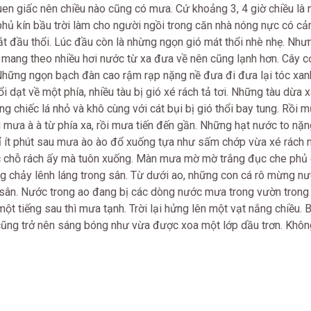
en giấc nên chiều nào cũng có mưa. Cứ khoảng 3, 4 giờ chiều là
phủ kín bầu trời làm cho người ngồi trong căn nhà nóng nực có c
bắt đầu thổi. Lúc đầu còn là nhừng ngọn gió mát thổi nhè nhẹ. Nhưn
à mang theo nhiều hơi nước từ xa đưa về nên cũng lạnh hơn. Cây c
Những ngọn bạch đàn cao rậm rạp nặng nề đưa đi đưa lại tóc xanh
i dạt về một phía, nhiều tàu bị gió xé rách tả tơi. Những tàu dừa 
g chiếc lá nhỏ và khô cùng với cát bụi bị gió thổi bay tung. Rồi m
g mưa à à từ phía xa, rồi mưa tiến đến gần. Những hạt nước to nặn
chỉ ít phút sau mưa ào ào đổ xuống tựa như sấm chớp vừa xé rách
 chỗ rách ấy mà tuôn xuống. Màn mưa mờ mờ trắng đục che phủ
g chảy lênh láng trong sân. Từ dưới ao, những con cá rô mừng nư
 sân. Nước trong ao đang bị các dòng nước mưa trong vườn trong
ột tiếng sau thì mưa tạnh. Trời lại hửng lên một vạt nắng chiều. B
ũng trở nên sáng bóng như vừa được xoa một lớp dầu trơn. Không