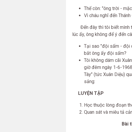
Thế còn: "ông trời - mặc
Vì cháu nghĩ đến Thánh 
Đến đây thì tôi biết mình t
lúc ấy, ông không để ý đến câu
Tại sao "đội sấm - đội
bắt ông ấy đội sấm?
Tôi không dám cãi Xuân
giờ đêm ngày 1-6-1968, 
Tây" (tức Xuân Diệu) qu
sảng:
LUYỆN TẬP
Học thuộc lòng đoạn t
Quan sát và miêu tả cản
Bài tham 