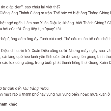
 áo giáp đen"', sao cháu lại viết thế?
Gióng, ông Thánh Gióng ra trận. Thế bác có biết ông Tháng Gióng
hật ngớ ngẩn. Làm sao Xuân Diệu lại không biết Thánh Gióng? 
 hỏi của tôi Ông tiếp tục "quay" tôi:
 chớp", ông sấm ông ấy đánh cái xoẹt. Thế cậu muôn bố cậu chết
 Diệu, chỉ cười trừ. Xuân Diệu cũng cười. Nhưng mấy ngày sau, và
cái làng quê hẻo lánh yên tĩnh của tôi đã vang lên giọng bình th
a các loa công cộng, trong buổi phát thanh tiếng thơ. Giọng Xuân 
hơ từ đầu đến
Mù trắng nước.
h mưa rào ở thành phố hay vùng núi, vùng biển, hoặc mựa xuân ở 
khảo