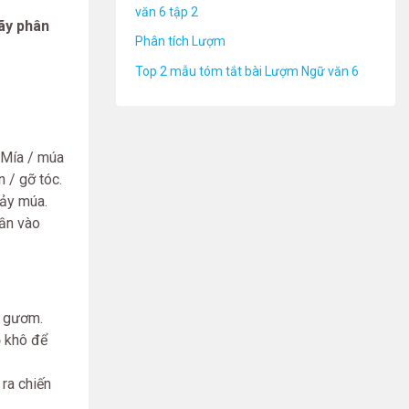
văn 6 tập 2
ãy phân
Phân tích Lượm
Top 2 mẫu tóm tắt bài Lượm Ngữ văn 6
. Mía / múa
 / gỡ tóc.
hảy múa.
hần vào
a gươm.
ỗ khô để
ra chiến