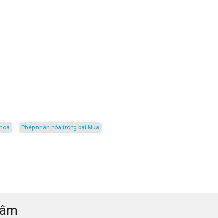
khoa
Phép nhân hóa trong bài Mưa
tâm