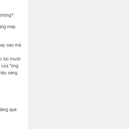
 không?
Cũng may
 hay sao mà
o lúc mười
ơ của "ông
Diệu sang
làng quê.