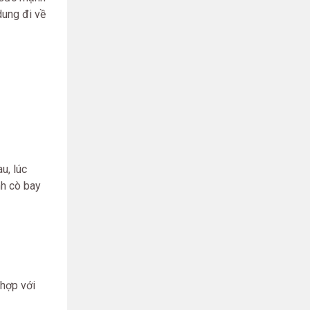
dung đi về
u, lúc
nh cò bay
hợp với