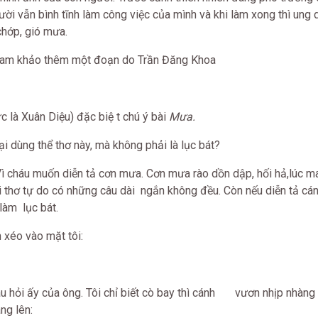
ời vẫn bình tĩnh làm công việc của mình và khi làm xong thì ung 
chớp, gió mưa.
tham khảo thêm một đoạn do Trần Đăng Khoa
 là Xuân Diệu) đặc biệ t chú ý bài
Mưa.
i dùng thể thơ này, mà không phải là lục bát?
ì cháu muốn diễn tả cơn mưa. Cơn mưa rào dồn dập, hối hả,lúc ma
i thơ tự do có những câu dài ngắn không đều. Còn nếu diễn tả cá
làm lục bát.
éo vào mặt tôi:
hỏi ấy của ông. Tôi chỉ biết cò bay thì cánh vươn nhịp nhàng 
ng lên: