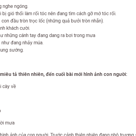
g nghe ngóng.
 bị gió thổi làm rối tóc nên đang tìm cách gỡ mớ tóc rối.
con đầu tròn trọc lốc (những quả bưởi tròn nhẵn).
nh khách cười.
như những cánh tay đang dang ra bơi trong mưa
n như đang nhảy múa.
 sung sướng.
miêu tả thiên nhiên, đến cuối bài mới hình ảnh con người:
y về
p
mưa
ình ảnh của con người. Trước cảnh thiên nhiên đang phô trương