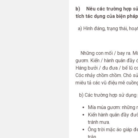
b) Nêu các trường hợp sử 
tích tác dụng của biện phá
a) Hình đáng, trạng thái, ho
Những con mối / bay ra. Mối t
gươm. Kiến / hành quân đầy đư
Háng bưởi / đu đưa / bế lũ co
Cóc nhảy chồm chồm. Chó sủa.
miêu tả các vũ điệu mê cuồng
b) Các trường hợp sử dụng 
Mía múa gươm: những ng
Kiến hành quân đầy đườ
tránh mưa.
Ông trời mặc áo giáp đ
trận.