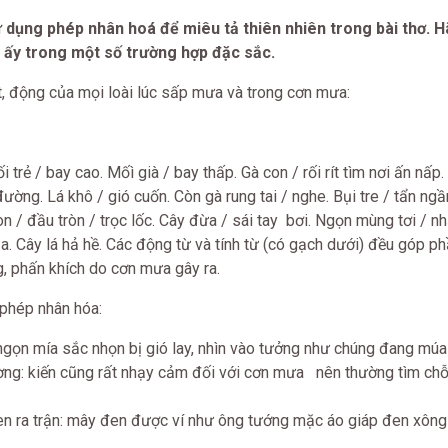
dụng phép nhân hoá để miêu tả thiên nhiên trong bài thơ. H
p ấy trong một số trường hợp đặc sắc.
ạt, động của mọi loài lúc sấp mưa và trong cơn mưa:
rẻ / bay cao. Mốì già / bay thấp. Gà con / rối rít tìm nơi ấn nấp
ờng. Lá khô / gió cuốn. Còn gà rung tai / nghe. Bụi tre / tẩn ngần
n / đầu tròn / trọc lốc. Cây đừa / sái tay bơi. Ngọn mùng tơi / n
 Cây lá hả hề. Các động từ và tính từ (có gạch dưới) đều góp p
, phấn khích do cơn mưa gây ra.
phép nhân hóa:
ọn mía sắc nhọn bị gió lay, nhìn vào tưởng như chúng đang mú
ng: kiến cũng rất nhạy cảm đối với cơn mưa nên thường tìm ch
en ra trận: mây đen được ví như ông tướng mặc áo giáp đen xông 