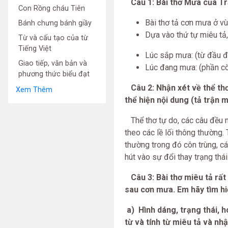
Câu 1: Bài thơ Mưa của Tr
Con Rồng cháu Tiên
Bài thơ tả cơn mưa ở v
Bánh chưng bánh giầy
Dựa vào thứ tự miêu tả,
Từ và cấu tạo của từ
Tiếng Việt
Lúc sắp mưa: (từ đầu đ
Giao tiếp, văn bản và
Lúc đang mưa: (phần còn
phương thức biểu đạt
Câu 2: Nhận xét về thể thơ,
Xem Thêm
thể hiện nội dung (tả trận 
Thể thơ tự do, các câu đều ng
theo các lề lối thông thường
thường trong đó côn trùng, cá
hút vào sự đổi thay trạng thái
Câu 3: Bài thơ miêu tả rất 
sau cơn mưa. Em hãy tìm hi
a) Hình dáng, trạng thái, 
từ và tính từ miêu tả và nh