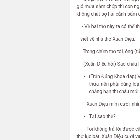
gió mưa sấm chớp thì con ngư
không chút sợ hãi cảnh sấm 
• Về bài thơ này ta có thể 
viết về nhà thơ Xuân Diệu:
Trong chùm thơ tôi, ông (tức
- (Xuân Diệu hỏi) Sao cháu lạ
(Trần Đảng Khoa đáp) V
thưa, nên phải dùng loạ
chẳng hạn thì cháu mới 
Xuân Diệu mỉm cười, nhìn x
Tại sao thế?
Tôi không trả lời được câu 
thơ lục bát. Xuân Diệu cười va