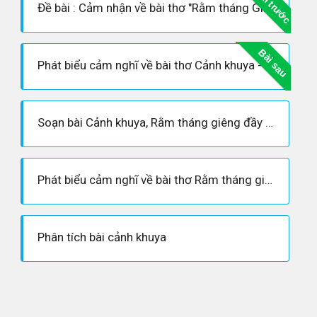
Bài trước
Đề bài : Cảm nhận về bài thơ "Rằm tháng Giêng" - Hồ Chí Minh
Bài sau
Phát biểu cảm nghĩ về bài thơ Cảnh khuya - Văn hay lớp 7
Soạn bài Cảnh khuya, Rằm tháng giêng đầy đủ - Ngữ văn 7
Phát biểu cảm nghĩ về bài thơ Rằm tháng giêng - Ngữ văn 7
Phân tích bài cảnh khuya