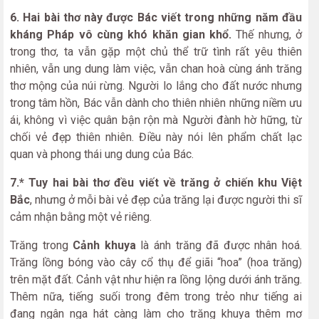
6. Hai bài thơ này được Bác viết trong những năm đầu
kháng Pháp vô cùng khó khăn gian khổ.
Thế nhưng, ở
trong thơ, ta vẫn gặp một chủ thể trữ tình rất yêu thiên
nhiên, vẫn ung dung làm việc, vẫn chan hoà cùng ánh trăng
thơ mộng của núi rừng. Người lo lắng cho đất nước nhưng
trong tâm hồn, Bác vẫn dành cho thiên nhiên những niềm ưu
ái, không vì việc quân bận rộn mà Người đành hờ hững, từ
chối vẻ đẹp thiên nhiên. Điều này nói lên phẩm chất lạc
quan và phong thái ung dung của Bác.
7.* Tuy hai bài thơ đều viết về trăng ở chiến khu Việt
Bắc
, nhưng ở mỗi bài vẻ đẹp của trăng lại được người thi sĩ
cảm nhận bằng một vẻ riêng.
Trăng trong
Cảnh khuya
là ánh trăng đã được nhân hoá.
Trăng lồng bóng vào cây cổ thụ để giãi “hoa” (hoa trăng)
trên mặt đất. Cảnh vật như hiện ra lồng lộng dưới ánh trăng.
Thêm nữa, tiếng suối trong đêm trong trẻo như tiếng ai
đang ngân nga hát càng làm cho trăng khuya thêm mơ