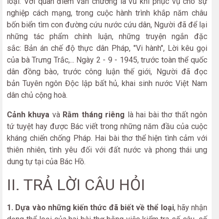
loại. Với quan điểm văn chương là vũ khí phục vụ cho sự
nghiệp cách mạng, trong cuộc hành trình khắp năm châu
bốn biển tìm con đường cứu nước cứu dân, Người đã để lại
những tác phẩm chính luận, những truyện ngắn đặc
sắc: Bản án chế độ thực dân Pháp, "Vi hành", Lời kêu gọi
của bà Trưng Trắc,... Ngày 2 - 9 - 1945, trước toàn thể quốc
dân đồng bào, trước công luận thế giới, Người đã đọc
bản Tuyên ngôn Độc lập bất hủ, khai sinh nước Việt Nam
dân chủ cộng hoà.
Cảnh khuya
và
Rằm tháng riêng
là hai bài thơ thất ngôn
tứ tuyệt hay được Bác viết trong những năm đầu của cuộc
kháng chiến chống Pháp. Hai bài thơ thể hiện tình cảm với
thiên nhiên, tình yêu đối với đất nước và phong thái ung
dung tự tại của Bác Hồ.
II. TRẢ LỜI CÂU HỎI
1. Dựa vào những kiến thức đã biết về thể loại
, hãy nhận