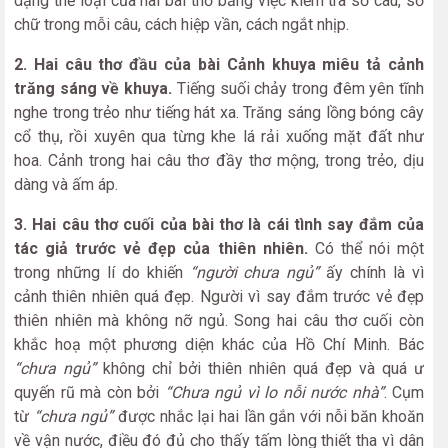
dạng thể loại của hai bài thơ bằng việc kiểm tra số câu, số
chữ trong mỗi câu, cách hiệp vần, cách ngắt nhịp.
2. Hai câu thơ đầu của bài Cảnh khuya miêu tả cảnh
trăng sáng về khuya.
Tiếng suối chảy trong đêm yên tĩnh
nghe trong trẻo như tiếng hát xa. Trăng sáng lồng bóng cây
cổ thụ, rồi xuyên qua từng khe lá rải xuống mặt đất như
hoa. Cảnh trong hai câu thơ đầy thơ mộng, trong trẻo, dịu
dàng và ấm áp.
3. Hai câu thơ cuối của bài thơ là cái tình say đắm của
tác giả trước vẻ đẹp của thiên nhiên.
Có thể nói một
trong những lí do khiến
“người chưa ngủ”
ấy chính là vì
cảnh thiên nhiên quá đẹp. Người vì say đắm trước vẻ đẹp
thiên nhiên mà không nỡ ngủ. Song hai câu thơ cuối còn
khắc hoạ một phương diện khác của Hồ Chí Minh. Bác
“chưa ngủ”
không chỉ bởi thiên nhiên quá đẹp và quá ư
quyến rũ mà còn bởi
“Chưa ngủ vì lo nỗi nước nhà”
. Cụm
từ
“chưa ngủ”
được nhắc lại hai lần gắn với nỗi băn khoăn
về vận nước, điều đó đủ cho thấy tấm lòng thiết tha vì dân