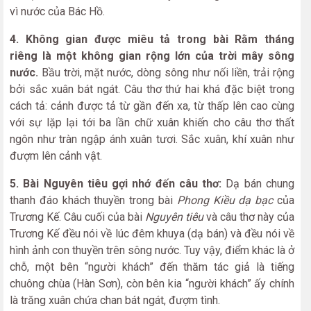
vì nước của Bác Hồ.
4. Không gian được miêu tả trong bài Rằm tháng
riêng là một không gian rộng lớn của trời mây sông
nước.
Bầu trời, mặt nước, dòng sông như nối liền, trải rộng
bởi sắc xuân bát ngát. Câu thơ thứ hai khá đặc biệt trong
cách tả: cảnh được tả từ gần đến xa, từ thấp lên cao cùng
với sự lặp lại tới ba lần chữ xuân khiến cho câu thơ thất
ngôn như tràn ngập ánh xuân tươi. Sắc xuân, khí xuân như
đượm lên cảnh vật.
5. Bài Nguyên tiêu gợi nhớ đến câu thơ:
Dạ bán chung
thanh đáo khách thuyền trong bài
Phong Kiều dạ bạc
của
Trương Kế. Câu cuối của bài
Nguyên tiêu
và câu thơ này của
Trương Kế đều nói về lúc đêm khuya (dạ bán) và đều nói về
hình ảnh con thuyền trên sông nước. Tuy vậy, điểm khác là ở
chỗ, một bên “người khách” đến thăm tác giả là tiếng
chuông chùa (Hàn Sơn), còn bên kia “người khách” ấy chính
là trăng xuân chứa chan bát ngát, đượm tình.