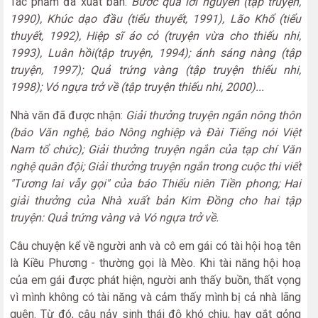
Tác phẩm đã xuất bản:
Bước qua lời nguyền (tập truyện,
1990), Khúc dạo đầu (tiểu thuyết, 1991), Lão Khổ (tiểu
thuyết, 1992), Hiệp sĩ áo cỏ (truyện vừa cho thiếu nhi,
1993), Luân hồi(tập truyện, 1994); ánh sáng nàng (tập
truyện, 1997); Quả trứng vàng (tập truyện thiếu nhi,
1998); Vó ngựa trở về (tập truyện thiếu nhi, 2000)...
Nhà văn đã được nhận:
Giải thưởng truyện ngắn nông thôn
(báo Văn nghệ, báo Nông nghiệp và Đài Tiếng nói Việt
Nam tổ chức); Giải thưởng truyện ngắn của tạp chí Văn
nghệ quân đội; Giải thưởng truyện ngắn trong cuộc thi viết
"Tương lai vẫy gọi" của báo Thiếu niên Tiền phong; Hai
giải thưởng của Nhà xuất bản Kim Đồng cho hai tập
truyện: Quả trứng vàng và Vó ngựa trở về.
Câu chuyện kể về người anh và cô em gái có tài hội hoạ tên
là Kiều Phương - thường gọi là Mèo. Khi tài năng hội hoạ
của em gái được phát hiện, người anh thấy buồn, thất vọng
vì mình không có tài năng và cảm thấy mình bị cả nhà lãng
quên. Từ đó, cậu nảy sinh thái độ khó chịu, hay gắt gỏng