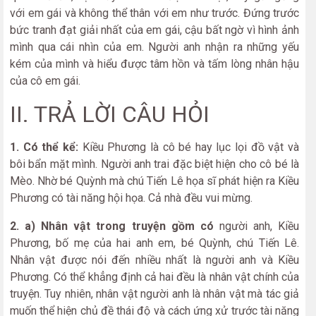
với em gái và không thể thân với em như trước. Đứng trước
bức tranh đạt giải nhất của em gái, cậu bất ngờ vì hình ảnh
mình qua cái nhìn của em. Người anh nhận ra những yếu
kém của mình và hiểu được tâm hồn và tấm lòng nhân hậu
của cô em gái.
II. TRẢ LỜI CÂU HỎI
1. Có thể kể:
Kiều Phương là cô bé hay lục lọi đồ vật và
bôi bẩn mặt mình. Người anh trai đặc biệt hiện cho cô bé là
Mèo. Nhờ bé Quỳnh mà chú Tiến Lê họa sĩ phát hiện ra Kiều
Phương có tài năng hội họa. Cả nhà đều vui mừng.
2. a) Nhân vật trong truyện gồm có
người anh, Kiều
Phương, bố mẹ của hai anh em, bé Quỳnh, chú Tiến Lê.
Nhân vật được nói đến nhiều nhất là người anh và Kiều
Phương. Có thể khẳng định cả hai đều là nhân vật chính của
truyện. Tuy nhiên, nhân vật người anh là nhân vật mà tác giả
muốn thể hiện chủ đề thái độ và cách ứng xử trước tài năng