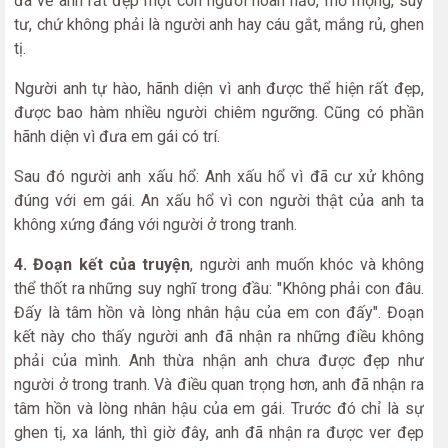
đã vẽ anh rất đẹp một con người hoàn hảo, mơ mộng, suy
tư, chứ không phải là người anh hay cáu gắt, mắng rủ, ghen
tị.
Người anh tự hào, hãnh diện vì anh được thể hiện rất đẹp,
được bao hàm nhiều người chiêm ngưỡng. Cũng có phần
hãnh diện vì đưa em gái có trí.
Sau đó người anh xấu hổ: Anh xấu hổ vì đã cư xử không
đúng với em gái. An xấu hổ vì con người thật của anh ta
không xứng đáng với người ở trong tranh.
4. Đoạn kết của truyện
, người anh muốn khóc và không
thể thốt ra những suy nghĩ trong đầu: "Không phải con đâu.
Đấy là tâm hồn và lòng nhân hậu của em con đấy". Đoạn
kết này cho thấy người anh đã nhận ra những điều không
phải của mình. Anh thừa nhận anh chưa được đẹp như
người ở trong tranh. Và điều quan trọng hơn, anh đã nhận ra
tâm hồn và lòng nhân hậu của em gái. Trước đó chỉ là sự
ghen tị, xa lánh, thì giờ đây, anh đã nhận ra được ver đẹp