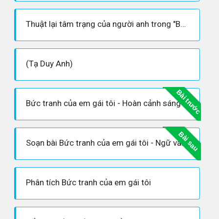
Thuật lại tâm trạng của người anh trong "Bức tranh của em gái tôi"
(Tạ Duy Anh)
Bài trước
Bức tranh của em gái tôi - Hoàn cảnh sáng tác, Dàn ý phân tích tác phẩm
Bài sau
Soạn bài Bức tranh của em gái tôi - Ngữ văn 6 tập 2
Phân tích Bức tranh của em gái tôi