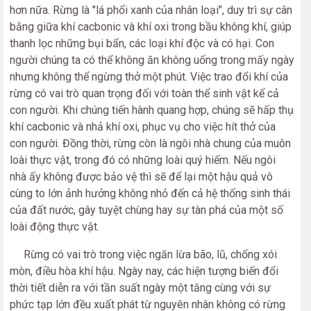
hơn nữa. Rừng là "lá phổi xanh của nhân loại", duy trì sự cân
bằng giữa khí cacbonic và khí oxi trong bầu không khí, giúp
thanh lọc những bụi bẩn, các loại khí độc và có hại. Con
người chúng ta có thể không ăn không uống trong mấy ngày
nhưng không thể ngừng thở một phút. Việc trao đổi khí của
rừng có vai trò quan trọng đối với toàn thể sinh vật kể cả
con người. Khi chúng tiến hành quang hợp, chúng sẽ hấp thụ
khí cacbonic và nhả khí oxi, phục vụ cho việc hít thở của
con người. Đồng thời, rừng còn là ngôi nhà chung của muôn
loài thực vật, trong đó có những loài quý hiếm. Nếu ngôi
nhà ấy không được bảo vệ thì sẽ để lại một hậu quả vô
cùng to lớn ảnh hưởng không nhỏ đến cả hệ thống sinh thái
của đất nước, gây tuyệt chùng hay sự tàn phá của một số
loài động thực vật.
Rừng có vai trò trong việc ngăn lừa bão, lũ, chống xói
mòn, điều hòa khí hậu. Ngày nay, các hiện tượng biến đổi
thời tiết diễn ra với tần suất ngày một tăng cùng với sự
phức tạp lớn đều xuất phát từ nguyên nhân không có rừng