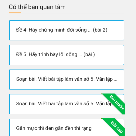
Có thể bạn quan tâm
Đề 4: Hãy chứng minh đời sống ... (bài 2)
Đề 5: Hãy trình bày lối sống ... (bài )
Soạn bài: Viết bài tập làm văn số 5: Văn lập luận chứng minh
Bài trước
Soạn bài: Viết bài tập làm văn số 5: Văn lập luận chứng minh (siêu ngắn)
Bài sau
Gần mực thì đen gần đèn thì rạng