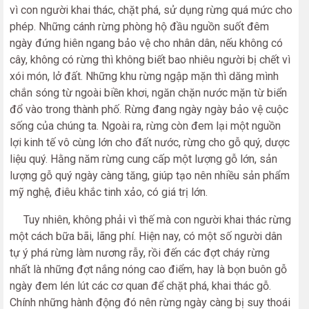
vì con người khai thác, chặt phá, sử dụng rừng quá mức cho
phép. Những cánh rừng phòng hộ đầu nguồn suốt đêm
ngày đứng hiên ngang bảo vệ cho nhân dân, nếu không có
cây, không có rừng thì không biết bao nhiêu người bị chết vì
xói món, lở đất. Những khu rừng ngập mặn thì dăng mình
chắn sóng từ ngoài biền khơi, ngăn chặn nước mặn từ biển
đổ vào trong thành phố. Rừng đang ngày ngày bảo vệ cuộc
sống của chúng ta. Ngoài ra, rừng còn đem lại một nguồn
lợi kinh tế vô cùng lớn cho đất nước, rừng cho gỗ quý, dược
liệu quý. Hằng năm rừng cung cấp một lượng gỗ lớn, sản
lượng gỗ quý ngày càng tăng, giúp tạo nên nhiều sản phẩm
mỹ nghệ, điêu khắc tinh xảo, có giá trị lớn.
Tuy nhiên, không phải vì thế mà con người khai thác rừng
một cách bữa bãi, lãng phí. Hiện nay, có một số người dân
tự ý phá rừng làm nương rẫy, rồi đến các đợt cháy rừng
nhất là những đợt nắng nóng cao điểm, hay là bọn buôn gỗ
ngày đem lén lút các cơ quan để chặt phá, khai thác gỗ.
Chính những hành động đó nên rừng ngày càng bị suy thoái