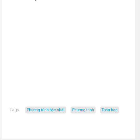
Tags
phương trình bậc nhất
phương trình
toán học