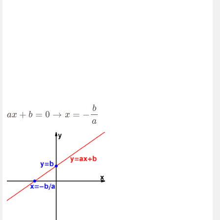
a
x
+
b
=
0
→
x
=
−
b
a
b
+
=
0
→
=
−
a
x
b
x
a