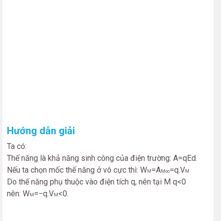
Hướng dẫn giải
Ta có:
Thế năng là khả năng sinh công của điện trường:
A
=
q
E
d
.
Nếu ta chọn mốc thế năng ở vô cực thì:
W
=
A
=
q
.
V
M
M
∞
M
Do thế năng phụ thuộc vào điện tích q, nên tại M q<0
nên:
W
=
−
q
.
V
<
0.
M
M