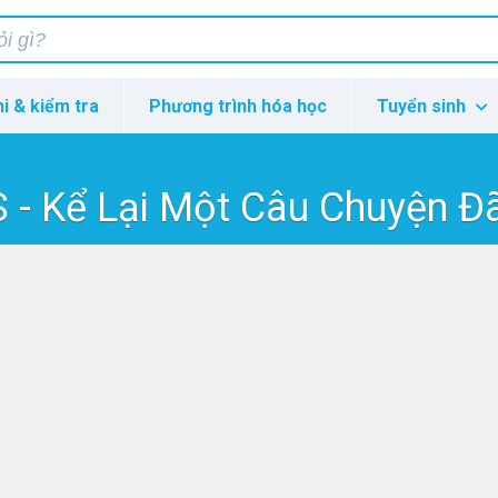
hi & kiểm tra
Phương trình hóa học
Tuyển sinh
 - Kể Lại Một Câu Chuyện Đ