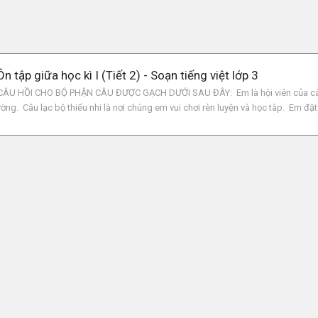
n tập giữa học kì I (Tiết 2) - Soạn tiếng việt lớp 3
CÂU HỒI CHO BỘ PHẬN CÂU ĐƯỢC GẠCH DƯỚI SAU ĐÂY: Em là hội viên của câ
ường. Câu lạc bộ thiếu nhi là nơi chúng em vui chơi rèn luyện và học tâp. Em đặ
n: Ai là hội viên của câu lạc bộ thiếu nhi phường? Câu lạc bộ thiếu nhi là gì? 