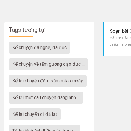
Tags tương tự
Soạn bài Ô
CÂU 1: ĐẶT 
thiếu nhi ph
Kể chuyện đã nghe, đã đọc
sau: Hướng dẫ
Kể chuyện về tấm gương đạo đức ...
kể lại chuyện đăm săm mtao mxây
kể lại một câu chuyện đáng nhớ ...
kể lại chuyến đi đà lạt
tả lại hình ảnh thầy giáo trong ...