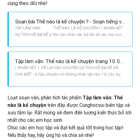
cùng theo dõi nhé!
Soạn bài Thế nào là kể chuyện ? - Soạn tiếng việt lớp 4
TẬP LÀM VÄN THẾ NÀO LÀ KỂ CHUYỆN? I. NHẬN XÉT
SỰ TÍCH HỒ BA BỂ a Tên các nhân vật: bà lão ăn xin, mẹ con
bà góa. b Các sự việc xảy ra và kết quả: Trong ngày hội cúng
Phật, bà lão đi xin ăn nhưng chẳng ai cho. Hai mẹ con bà
góa thương tình cho bà lão ăn và ngủ lại trong nhà. Về
Tập làm văn: Thế nào là kể chuyện trang 10 SGK Tiếng Việt 4 tập 1
I. NHẬN XÉT 1. KỂ LẠI CÂU CHUYỆN SỰ TÍCH HỒ BA BỂ VÀ
CHO BIẾT : a Câu chuyện có những nhân vật nào ? b Các sự
việc xảy ra và kết quả của các sự việc ấy. M : Sự việc 1 : Bà cụ
đến lễ hội xin ăn ⟶ không ai cho c Ý nghĩa của câu chuyện.
TRẢ LỜI: Sự tích hồ Ba Bể a Câu chuyện có những nhân vật:
Loạt soạn văn, phân tích tác phẩm
Tập làm văn: Thế
bà lã
nào là kể chuyện
trên đây được Cunghocvui biên tập và
sưu tầm lại. Rất mong sẽ đem đến lượng kiến thức bổ ích
nhất cho các em học sinh.
Chúc các em học tập và đạt kết quả tốt trong học tập!
Nếu thấy hay, hãy ủng hộ và chia sẻ nhé!