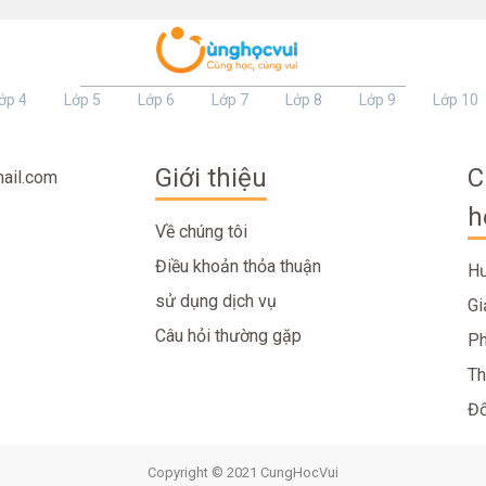
ớp 4
Lớp 5
Lớp 6
Lớp 7
Lớp 8
Lớp 9
Lớp 10
Giới thiệu
C
ail.com
h
Về chúng tôi
Điều khoản thỏa thuận
Hư
sử dụng dịch vụ
Gi
Câu hỏi thường gặp
Ph
Th
Đố
Copyright © 2021 CungHocVui