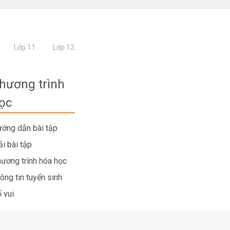
Lớp 11
Lớp 12
hương trình
ọc
ớng dẫn bài tập
ải bài tập
ương trình hóa học
ông tin tuyển sinh
 vui