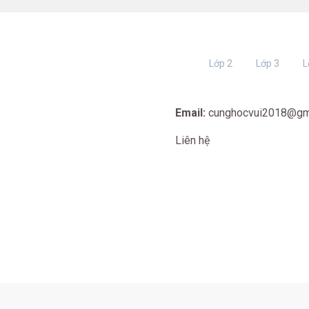
Lớp 2
Lớp 3
L
Email:
cunghocvui2018@gm
Liên hệ