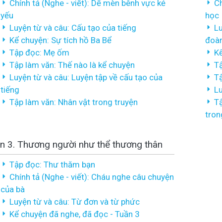
Chính tả (Nghe - viết): Dế mèn bênh vực kẻ
Ch
yếu
học
Luyện từ và câu: Cấu tạo của tiếng
Lu
Kể chuyện: Sự tích hồ Ba Bể
đoàn
Tập đọc: Mẹ ốm
Kể
Tập làm văn: Thế nào là kể chuyện
Tậ
Luyện từ và câu: Luyện tập về cấu tạo của
Tậ
tiếng
Lu
Tập làm văn: Nhân vật trong truyện
Tậ
tron
n 3. Thương người như thể thương thân
Tập đọc: Thư thăm bạn
Chính tả (Nghe - viết): Cháu nghe câu chuyện
của bà
Luyện từ và câu: Từ đơn và từ phức
Kể chuyện đã nghe, đã đọc - Tuần 3