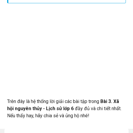
phía trước,… Trên cơ thể còn bao phủ bởi một lớp lông mỏng.
Công cụ: sử dụng hòn đá được ghè đẽo thô sơ. Dáng đứng
thẳng
Trên đây là hệ thống lời giải các bài tập trong
Bài 3. Xã
hội nguyên thủy - Lịch sử lớp 6
đầy đủ và chi tiết nhất.
Nếu thấy hay, hãy chia sẻ và ủng hộ nhé!