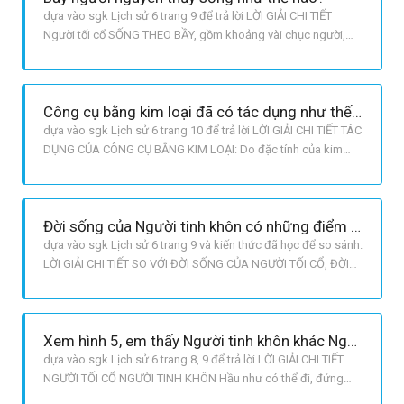
dựa vào sgk Lịch sử 6 trang 9 để trả lời LỜI GIẢI CHI TIẾT
Người tối cổ SỐNG THEO BẦY, gồm khoảng vài chục người,
gọi là bầy người nguyên thủy. ĂN: hoa quả, thú rừng,… Ở: họ
sống trong các hang động, dưới mái đá hoặc trong những túp
lều làm bằng cây, lợp lá hoặc cỏ khô. HOẠT ĐỘNG SẢN XUẤT:
Công cụ bằng kim loại đã có tác dụng như thế nào?
săn b
dựa vào sgk Lịch sử 6 trang 10 để trả lời LỜI GIẢI CHI TIẾT TÁC
DỤNG CỦA CÔNG CỤ BẰNG KIM LOẠI: Do đặc tính của kim
loại là cứng và sắc hơn đá nên con người có thể khai phá đất
hoang, tăng diện tích trồng trọt, có thể xẻ gỗ đóng thuyền, xẻ
đá làm nhà. Cũng nhờ đó, con người có thể làm ra một lượng
Đời sống của Người tinh khôn có những điểm nào tiến bộ hơn so với Người tối cổ?
dựa vào sgk Lịch sử 6 trang 9 và kiến thức đã học để so sánh.
LỜI GIẢI CHI TIẾT SO VỚI ĐỜI SỐNG CỦA NGƯỜI TỐI CỔ, ĐỜI
SỐNG CỦA NGƯỜI TINH KHÔN CÓ SỰ TIẾN BỘ HƠN: Không
sống theo bầy mà theo từng thị tộc: các nhóm nhỏ, gồm vài
chục gia đình, có họ hàng gần gũi với nhau. Những người
Xem hình 5, em thấy Người tinh khôn khác Người tối cổ ở những điểm nào?
cùng thị tộc đều
dựa vào sgk Lịch sử 6 trang 8, 9 để trả lời LỜI GIẢI CHI TIẾT
NGƯỜI TỐI CỔ NGƯỜI TINH KHÔN Hầu như có thể đi, đứng
bằng hai chân. Đầu nhỏ, trán thấp và bợt ra sau, hàm nhô về