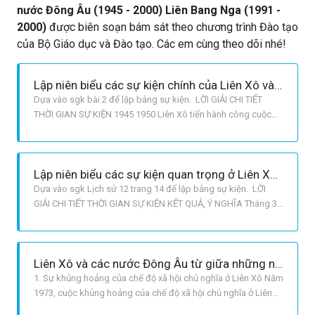
nước Đông Âu (1945 - 2000) Liên Bang Nga (1991 -
2000)
được biên soạn bám sát theo chương trình Đào tạo
của Bộ Giáo dục và Đào tạo. Các em cùng theo dõi nhé!
Lập niên biểu các sự kiện chính của Liên Xô và các nước Đông Âu từ năm 1945 đến năm 1991.
Dựa vào sgk bài 2 để lập bảng sự kiện. LỜI GIẢI CHI TIẾT
THỜI GIAN SỰ KIỆN 1945 1950 Liên Xô tiến hành công cuộc
khôi phục kinh tế sau chiến tranh thế giới thứ hai 1944 – 1950
Sự ra đời của các nước dân chủ nhân dân Đông Âu. 8 – 1
1949 Hội đồng tương trợ kinh tế SEV được thành lập. 1950 –
Lập niên biểu các sự kiện quan trọng ở Liên Xô trong thời gian tiến hành cải tổ (1985 - 1991)
đầu nhữn
Dựa vào sgk Lịch sử 12 trang 14 để lập bảng sự kiện. LỜI
GIẢI CHI TIẾT THỜI GIAN SỰ KIỆN KẾT QUẢ, Ý NGHĨA Tháng 3
1985 Goócbachốp lên nắm quyền lãnh đạo Đảng và Nhà
nước Liên Xô, tiến hành công cuộc cải tổ đất nước. Sau 6 năm
cải tổ, do phạm nhiều sai lầm nên Liên Xô lâm vào tình trạng
Liên Xô và các nước Đông Âu từ giữa những năm 70 đến năm 1991
khủng hoả
1. Sự khủng hoảng của chế độ xã hội chủ nghĩa ở Liên Xô Năm
1973, cuộc khủng hoảng của chế độ xã hội chủ nghĩa ở Liên
Xô Năm 1973, cuộc khủng hoảng dầu mỏ bùng nổ đã tác