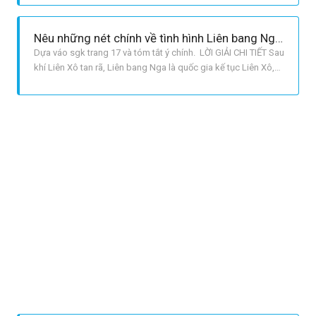
động mạnh mẽ đến tình hình chính trị, kinh tế tài chính của
nhiều nước trên thế giới. Trong bối cảnh đó, Liên Xô chậm đề
Nêu những nét chính về tình hình Liên bang Nga trong những năm 1991 – 2000
ra những
Dựa váo sgk trang 17 và tóm tắt ý chính. LỜI GIẢI CHI TIẾT Sau
khí Liên Xô tan rã, Liên bang Nga là quốc gia kế tục Liên Xô,
được kế thừa địa vị pháp lí của Liên Xô tại Hội đồng Bảo an
Liên hợp quốc và tại các cơ quan ngoại giao của Liên Xô ở
nước ngoài. VỀ KINH TẾ: + Trong những năm 1990 1995, t