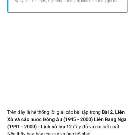
Ngày 8 – 1 – 1949, Hội đồng tương trợ kinh tế thường gọi tắt là
SEV được thành lập với sự tham gia của cac nước xã hội chủ
nghĩa ở châu Âu là : Liên Xô, Anbani, Ba Lan, Bungari, Hungari,
Tiệp Khắc, Rumani; năm 1950, kết nạp thêm Cộng h
Trên đây là hệ thống lời giải các bài tập trong
Bài 2. Liên
Xô và các nước Đông Âu (1945 - 2000) Liên Bang Nga
(1991 - 2000) - Lịch sử lớp 12
đầy đủ và chi tiết nhất.
Nếu thấy hay, hãy chia sẻ và ủng hộ nhé!