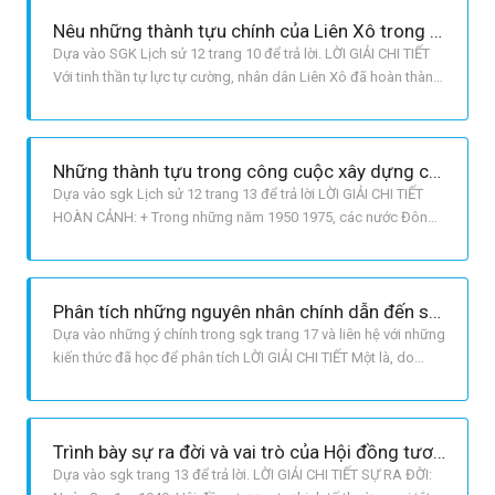
Nêu những thành tựu chính của Liên Xô trong công cuộc khôi phục kinh tế sau chiến tranh
Dựa vào SGK Lịch sử 12 trang 10 để trả lời. LỜI GIẢI CHI TIẾT
Với tinh thần tự lực tự cường, nhân dân Liên Xô đã hoàn thành
thắng lợi kế hoạch 5 năm khôi phục kinh tế 1946 1950 trong
vòng 4 năm 3 tháng. KINH TẾ: + Công nghiệp: được phục hồi
vào năm 1947. Đến năm 1950, tổng sản lượng công nghiệp tă
Những thành tựu trong công cuộc xây dựng chủ nghĩa xã hội ở Đông Âu là gì?
Dựa vào sgk Lịch sử 12 trang 13 để trả lời LỜI GIẢI CHI TIẾT
HOÀN CẢNH: + Trong những năm 1950 1975, các nước Đông
Âu đã thực hiện nhiều kế hoạch 5 năm nhằm xây dựng cơ sở
vật chất kĩ thuật của chủ nghĩa xã hội trong tình hình khó khăn
phức tạp. + Các nước này đều xuất phát từ trình độ phát triển
Phân tích những nguyên nhân chính dẫn đến sự tan rã của chế độ xã hội chủ nghĩa ở Liên Xô và các nước Đông Âu.
Dựa vào những ý chính trong sgk trang 17 và liên hệ với những
kiến thức đã học để phân tích LỜI GIẢI CHI TIẾT Một là, do
đường lối lãnh đạo mang tính chủ quan, duy ý chí, cùng với cơ
chế tập trung quan liêu bao cấp làm cho sản xuất trì trệ, đời
sống nhân dân không được cải thiện. thêm vào đó là sự
Trình bày sự ra đời và vai trò của Hội đồng tương trợ kinh tế (SEV) đến đầu những năm 70 của thế kỉ XX
Dựa vào sgk trang 13 để trả lời. LỜI GIẢI CHI TIẾT SỰ RA ĐỜI: