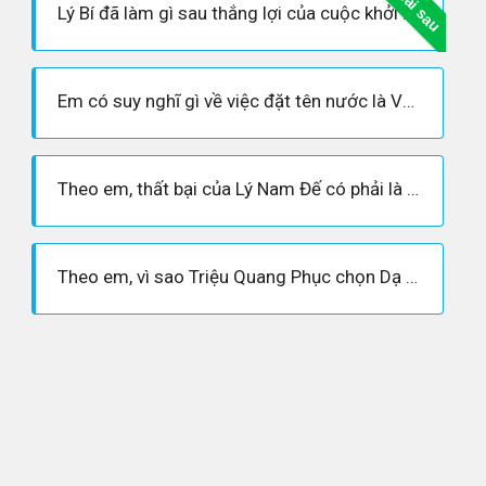
Bài sau
Lý Bí đã làm gì sau thắng lợi của cuộc khởi nghĩa?
Em có suy nghĩ gì về việc đặt tên nước là Vạn Xuân?
Theo em, thất bại của Lý Nam Đế có phải là sự sụp đổ của nước Vạn xuân không? Tại sao?
Theo em, vì sao Triệu Quang Phục chọn Dạ Trạch làm căn cứ kháng chiến và phát triển lực lượng