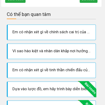
Có thể bạn quan tâm
Em có nhận xét gì về chính sách cai trị của nhà Lương đối với Giao Châu?
Vì sao hào kiệt và nhân dân khắp nơi hưởng ứng cuộc khởi nghĩa Lý Bí?
Em có nhận xét gì về tinh thần chiến đấu của quân khởi nghĩa?
Bài trước
Dựa vào lược đồ, em hãy trình bày diễn biến chính của cuộc khởi nghĩa Lý Bí.