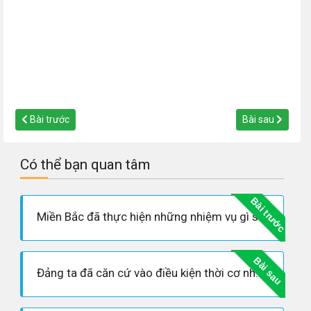
Bài trước
Bài sau
Có thể bạn quan tâm
Bài trước
Miền Bắc đã thực hiện những nhiệm vụ gì sau khi Hiệp định Pari năm 1973 về Việt Nam được kí kết ? Nêu kết quả và ý nghĩa.
Bài sau
Đảng ta đã căn cứ vào điều kiện thời cơ như thế nào để đề ra kế hoạch giải phóng hoàn toàn miền Nam? Nội dung kế hoạch đó là gì?