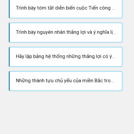
Trình bày tóm tắt diễn biến cuộc Tiến công và nổi dậy Xuân 1975
Trình bày nguyên nhân thắng lợi và ý nghĩa lịch sử của cuộc kháng chiến chống Mĩ, cứu nước (1954-1975)
Hãy lập bảng hệ thống những thắng lợi có ý nghĩa chiến lược của quân dân ta ở hai miền Nam - Bắc trên các mặt trận quân sự, chính trị, ngoại giao trong kháng chiến chống Mĩ, cứu nước (1954 - 1975)
Những thành tựu chủ yếu của miền Bắc trong sản xuất, chiến đấu chống chiến tranh phá hoại của Mĩ và trong việc thực hiện nghĩa vụ hậu phương kháng chiến chống Mĩ, cứu nước (1954-1975)