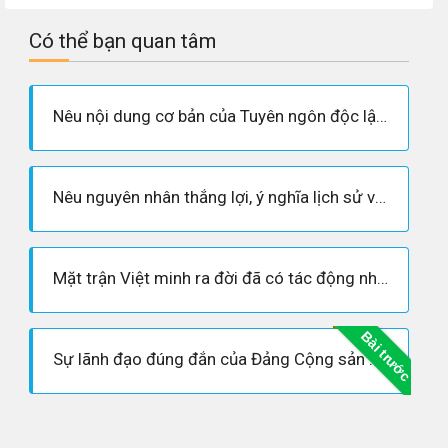
Có thể bạn quan tâm
Nêu nội dung cơ bản của Tuyên ngôn độc lập (2 - 9 - 1945)
Nêu nguyên nhân thắng lợi, ý nghĩa lịch sử và bài học kinh nghiệm của Cách mạng tháng Tám năm 1945
Mặt trận Việt minh ra đời đã có tác động như thế nào đến cao trào kháng Nhật cứu nước?
Bài trước
Sự lãnh đạo đúng đắn của Đảng Cộng sản Đông Dương và Hồ Chí Minh trong Cách mạng tháng Tám năm 1945 thể hiện như thế nào ?