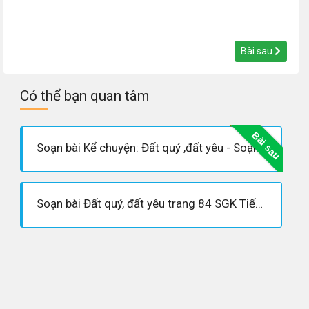
Bài sau
Có thể bạn quan tâm
Bài sau
Soạn bài Kể chuyện: Đất quý ,đất yêu - Soạn tiếng việt lớp 3
Soạn bài Đất quý, đất yêu trang 84 SGK Tiếng Việt 3 tập 1