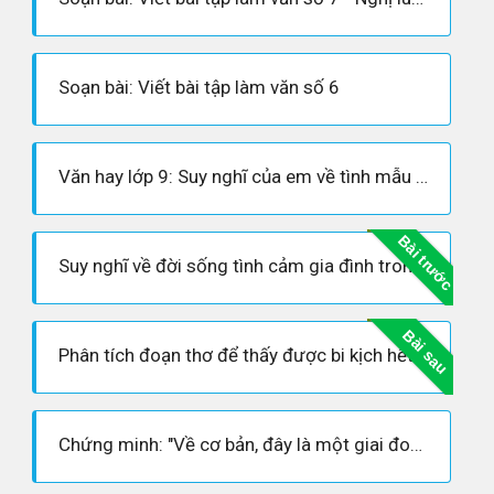
Soạn bài: Viết bài tập làm văn số 6
Văn hay lớp 9: Suy nghĩ của em về tình mẫu tử trong đoạn trích trong lòng mẹ
Bài trước
Suy nghĩ về đời sống tình cảm gia đình trong chiến tranh qua truyện ngắn chiếc lược ngà - Văn hay
Bài sau
Phân tích đoạn thơ để thấy được bi kịch hết sức xót xa, tủi nhục của Kiều khi Hồ Tôn Hiến lừa mị Kiều
Chứng minh: "Về cơ bản, đây là một giai đoạn văn học sáng ngời tinh thần nhân đạo chủ nghĩa,.."