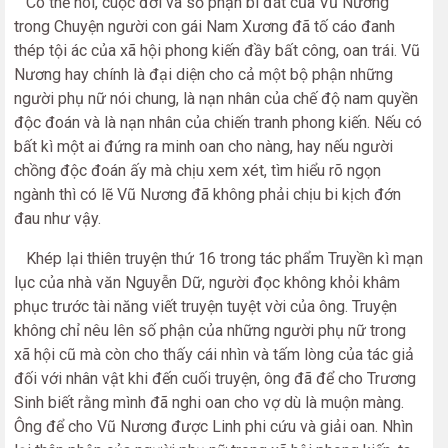
Có thể nói, cuộc đời và số phận bi đát của Vũ Nương
trong Chuyện người con gái Nam Xương đã tố cáo đanh
thép tội ác của xã hội phong kiến đầy bất công, oan trái. Vũ
Nương hay chính là đại diện cho cả một bộ phận những
người phụ nữ nói chung, là nạn nhân của chế độ nam quyền
độc đoán và là nạn nhân của chiến tranh phong kiến. Nếu có
bất kì một ai đứng ra minh oan cho nàng, hay nếu người
chồng độc đoán ấy mà chịu xem xét, tìm hiểu rõ ngọn
ngành thì có lẽ Vũ Nương đã không phải chịu bi kịch đớn
đau như vậy.
Khép lại thiên truyện thứ 16 trong tác phẩm Truyền kì mạn
lục của nhà văn Nguyễn Dữ, người đọc không khỏi khâm
phục trước tài năng viết truyện tuyệt vời của ông. Truyện
không chỉ nêu lên số phận của những người phụ nữ trong
xã hội cũ mà còn cho thấy cái nhìn và tấm lòng của tác giả
đối với nhân vật khi đến cuối truyện, ông đã để cho Trương
Sinh biết rằng mình đã nghi oan cho vợ dù là muộn màng.
Ông để cho Vũ Nương được Linh phi cứu và giải oan. Nhìn