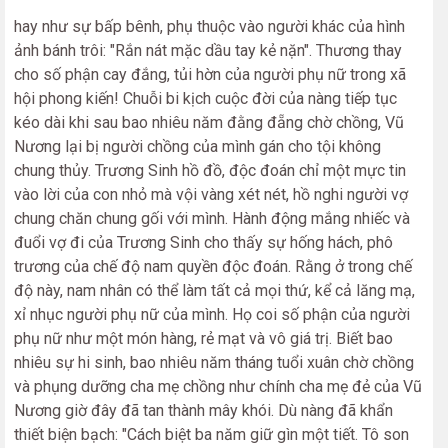
hay như sự bấp bênh, phụ thuộc vào người khác của hình
ảnh bánh trôi: "Rắn nát mặc dầu tay kẻ nặn". Thương thay
cho số phận cay đắng, tủi hờn của người phụ nữ trong xã
hội phong kiến! Chuỗi bi kịch cuộc đời của nàng tiếp tục
kéo dài khi sau bao nhiêu năm đằng đẵng chờ chồng, Vũ
Nương lại bị người chồng của mình gán cho tội không
chung thủy. Trương Sinh hồ đồ, độc đoán chỉ một mực tin
vào lời của con nhỏ mà vội vàng xét nét, hồ nghi người vợ
chung chăn chung gối với mình. Hành động mắng nhiếc và
đuổi vợ đi của Trương Sinh cho thấy sự hống hách, phô
trương của chế độ nam quyền độc đoán. Rằng ở trong chế
độ này, nam nhân có thể làm tất cả mọi thứ, kể cả lăng mạ,
xỉ nhục người phụ nữ của mình. Họ coi số phận của người
phụ nữ như một món hàng, rẻ mạt và vô giá trị. Biết bao
nhiêu sự hi sinh, bao nhiêu năm tháng tuổi xuân chờ chồng
và phụng dưỡng cha mẹ chồng như chính cha mẹ đẻ của Vũ
Nương giờ đây đã tan thành mây khói. Dù nàng đã khẩn
thiết biện bạch: "Cách biệt ba năm giữ gìn một tiết. Tô son