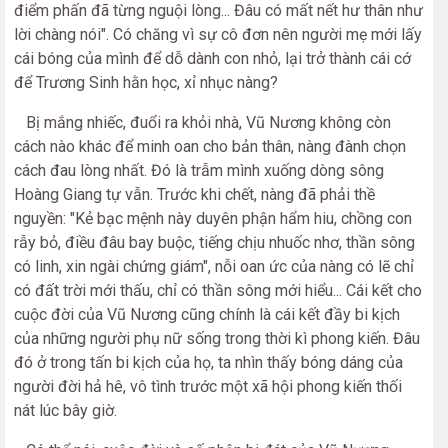
điểm phấn đã từng nguội lòng... Đâu có mất nết hư thân như
lời chàng nói". Có chăng vì sự cô đơn nên người mẹ mới lấy
cái bóng của mình để dỗ dành con nhỏ, lại trở thành cái cớ
để Trương Sinh hằn học, xỉ nhục nàng?
Bị mắng nhiếc, đuổi ra khỏi nhà, Vũ Nương không còn
cách nào khác để minh oan cho bản thân, nàng đành chọn
cách đau lòng nhất. Đó là trẫm mình xuống dòng sông
Hoàng Giang tự vẫn. Trước khi chết, nàng đã phải thề
nguyền: "Kẻ bạc mệnh này duyên phận hẩm hiu, chồng con
rẫy bỏ, điều đâu bay buộc, tiếng chịu nhuốc nhơ, thần sông
có linh, xin ngài chứng giám", nỗi oan ức của nàng có lẽ chỉ
có đất trời mới thấu, chỉ có thần sông mới hiểu... Cái kết cho
cuộc đời của Vũ Nương cũng chính là cái kết đầy bi kịch
của những người phụ nữ sống trong thời kì phong kiến. Đâu
đó ở trong tấn bi kịch của họ, ta nhìn thấy bóng dáng của
người đời hả hê, vô tình trước một xã hội phong kiến thối
nát lúc bây giờ.