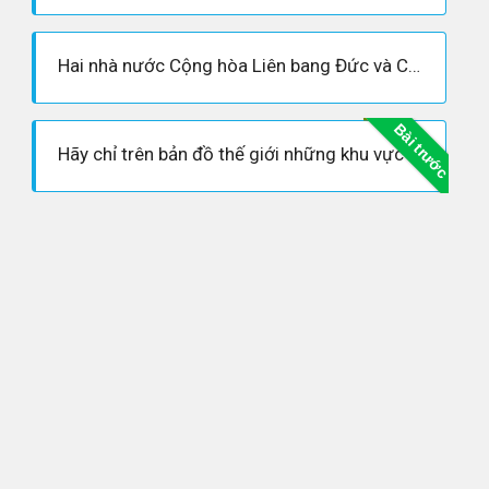
Hai nhà nước Cộng hòa Liên bang Đức và Cộng hòa Dân chủ Đức được hình thành như thế nào?
Bài trước
Hãy chỉ trên bản đồ thế giới những khu vực nằm trong sự phân chia phạm vi ảnh hưởng do ba cường quốc thỏa thuận ở Hội nghị Ianta.