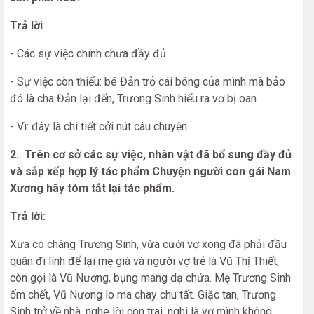
Trả lời
- Các sự việc chính chưa đầy đủ
- Sự việc còn thiếu:
bé Đản trỏ cái bóng của mình mà bảo
đó là cha Đản lại đến, Trương Sinh hiểu ra vợ bị oan
- Vì: đây là chi tiết cởi nút câu chuyện
2. Trên cơ sở các sự việc, nhân vật đã bổ sung đầy đủ
và sắp xếp hợp lý tác phẩm Chuyện người con gái Nam
Xương hãy tóm tắt lại tác phẩm.
Trả lời:
Xưa có chàng Trương Sinh, vừa cưới vợ xong đã phải đầu
quân đi lính để lại mẹ già và người vợ trẻ là Vũ Thị Thiết,
còn gọi là Vũ Nương, bụng mang dạ chửa. Mẹ Trương Sinh
ốm chết, Vũ Nương lo ma chay chu tất. Giặc tan, Trương
Sinh trở về nhà, nghe lời con trai, nghi là vợ mình không