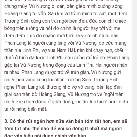
chung thủy. Vũ Nương bị oan, bèn gieo mình xuống sông
Hoàng Giang tự vẫn
.
Sau khi vợ trầm mình tự sát, một đêm
Trương Sinh cùng con trai ngồi bên đèn, đứa con chỉ chiếc
bóng trên tường và nói đó chính là người hay tới với mẹ
đêm đêm. Lúc đó chàng mới hiểu ra vợ mình đã bị oan.
Phan Lang là người cùng làng với Vũ Nương, do cứu mạng
thần rùa Linh Phi, vợ vua Nam Hải, nên khi chạy nạn, chết
đuối ở biển đã lược Linh Phi cứu sống để trả ơn. Phan Lang
gặp lại Vũ Nương trong động của Linh Phi. Hai người nhận
ra nhau
.
Phan Lang được trở về trần gian, Vũ Nương gửi
chiếc hoa vàng cùng lời nhắn Trương Sinh. Trương Sinh
nghe Phan Lang kể, thương nhớ vợ vô cùng, bèn lập đàn
giải oan trên bờ Hoàng Giang, Vũ Nương trở về “ngồi trên
chiếc kiệu hoa đứng ở giữa dòng, lúc ẩn, lúc hiện” nói lời đa
tạ rồi nàng biến mất.
3. Có thể rút ngắn hơn nữa văn bản tóm tắt hơn, em sẽ
tóm tắt như thế nào để với số dòng ít nhất mà người
đọc vẫn hiểu nội dung chính văn bản.