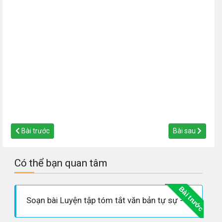
Bài trước
Bài sau
Có thể bạn quan tâm
Bài trước
Soạn bài Luyện tập tóm tắt văn bản tự sự - Soạn văn lớp 9