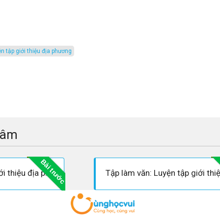
ện tập giới thiệu địa phương
tâm
Bài trước
Soạn bài Luyện tập giới thiệu địa phương - Soạn tiếng việt lớp 4