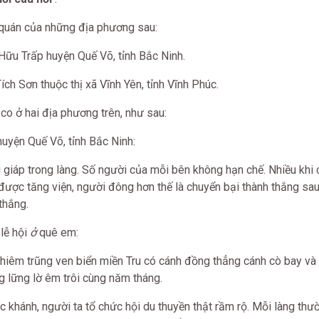
p quán của những địa phương sau:
Hữu Trấp huyện Quế Võ, tỉnh Bắc Ninh.
ích Sơn thuộc thị xã Vĩnh Yên, tỉnh Vĩnh Phúc.
 co ở hai địa phương trên, như sau:
uyện Quế Võ, tỉnh Bắc Ninh:
i giáp trong làng. Số người của mỗi bên không hạn chế. Nhiều khi 
 được tăng viện, người đông hơn thế là chuyển bại thành thắng sau
thắng.
 lễ hội
ở
quê em:
êm trũng ven biển miền Tru có cánh đồng thẳng cánh cò bay và
g lững lờ êm trôi cùng năm tháng.
hánh, người ta tổ chức hội du thuyền thật rầm rộ. Mỗi làng thư