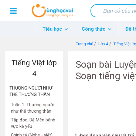
Tiểu học
Công thức
Đề t
Trang chủ
Lớp 4
Tiếng Việt lớ
Tiếng Việt lớp
Soạn bài Luyện
4
Soạn tiếng việ
THƯƠNG NGƯỜI NHƯ
THỂ THƯƠNG THÂN
Tuần 1. Thương người
như thể thương thân
Tập đọc: Dế Mèn bênh
vực kẻ yếu
Chính tả (Nghe - viết):
1. Đọc đoạn văn sau và trả 