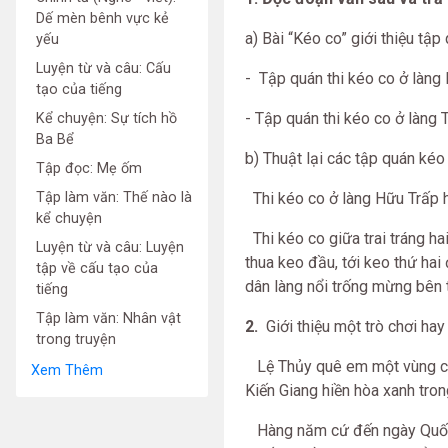
Dế mèn bênh vực kẻ
a) Bài “Kéo co” giới thiệu tậ
yếu
Luyện từ và câu: Cấu
-
Tập quán thi kéo co ở làng 
tạo của tiếng
- Tập quán thi kéo co ở làng T
Kể chuyện: Sự tích hồ
Ba Bể
b)
Thuật lại các tập quán kéo
Tập đọc: Mẹ ốm
Tập làm văn: Thế nào là
Thi kéo co ở làng Hữu Trấp h
kể chuyện
Thi kéo co giữa trai tráng ha
Luyện từ và câu: Luyện
thua keo đầu, tới keo thứ hai
tập về cấu tạo của
dân làng nổi trống mừng bên 
tiếng
Tập làm văn: Nhân vật
2.
Giới thiệu một trò chơi hay
trong truyện
Lệ Thủy quê em một vùng chi
Xem Thêm
Kiến Giang hiền hòa xanh tron
Hàng năm cứ đến ngày Quốc k