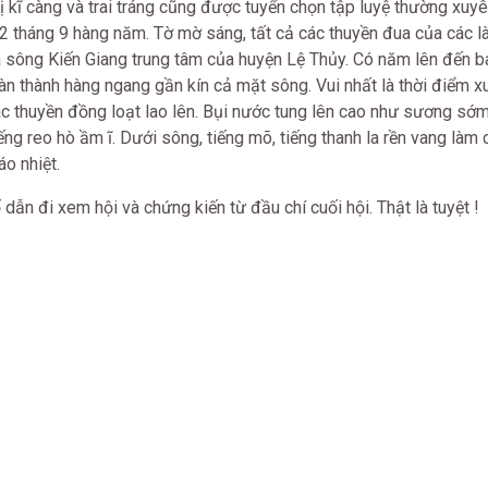
 kĩ càng và trai tráng cũng được tuyển chọn tập luyệ thường xuyên
2 tháng 9 hàng
năm. Tờ mờ sáng, tất cả các thuyền đua của các là
ba sông Kiến Giang trung tâm của huyện Lệ Thủy. Có năm lên đến b
n thành hàng ngang gần kín cả mặt sông. Vui nhất là thời điểm xu
các thuyền đồng loạt lao lên. Bụi nước tung lên cao như sương s
ng reo hò ầm ĩ. Dưới sông, tiếng mõ, tiếng thanh la rền vang làm
áo nhiệt.
 đi xem hội và chứng kiến từ đầu chí cuối hội. Thật là tuyệt !