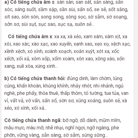
a) Có tiếng chứa âm s
: sàn sàn, san sát, sẵn sàng, săn
sóc, sáng suốt, sầm sập, sần sùi, sấn sổ, se sẽ, sốt sắng,
sít sao, sòn sòn, song song, sòng sọc, sờ sẫm, sờ soạng,
sởn sơ, sùi sụt, sục sao, sục sạ, suôn sẻ...
Có tiếng chứa âm x
: xa xa, xà xẻo, xam xám, xám xịt, xa
xôi, xao xác, xào xạc, xao xuyến, xanh xao, xẹo xọ, xệch xạc,
xềnh xệch, xó xỉnh, xoành xoạch, xoắn xuýt, xót xa, xốc
xếch, xối xả, xôm xốp, xổm xoàm, xôn xao, xông xáo, xốn
xang, xuề xòa, xúng xinh...
b) Có tiếng chứa thanh hỏi:
đủng dinh, làm chờm, lủng
củng, khẩn khoàn, khủng khỉnh, nhảy nhót, nhi nhảnh, ngủ
nghè, phe phẩy, thỏa thuê, thấp thỏm, tỏ tường, tua tủa, van
vỉ, vất vả, vớ vẩn, sấn sổ, sờn sơ, xủng xoảng, suôn sẻ, xà
xẻo, xó xỉnh, xối xả...
Có tiếng chứa thanh ngã:
bỡ ngỡ, dỗ dành, mũm mĩm,
mẫu mực, màu mỡ, nhễ nhại, nghĩ ngợi, ngỡ ngàng, phe
phỡn, vững vàng, sẵn sàng, sờ sẫm, sừng sững...