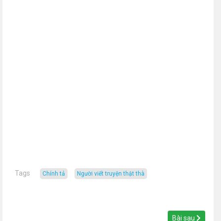
Tags
chính tả
người viết truyện thật thà
Bài sau