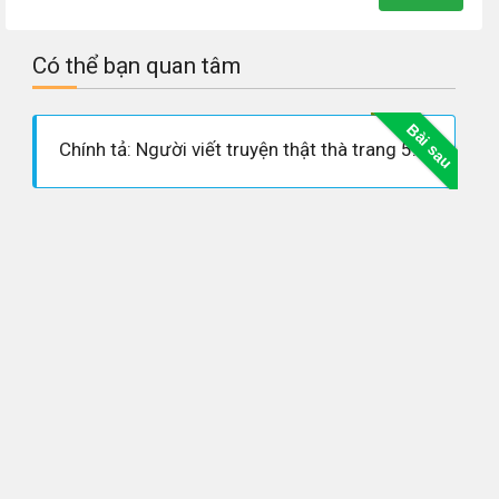
Có thể bạn quan tâm
Bài sau
Chính tả: Người viết truyện thật thà trang 56 SGK Tiếng Việt 4 tập 1