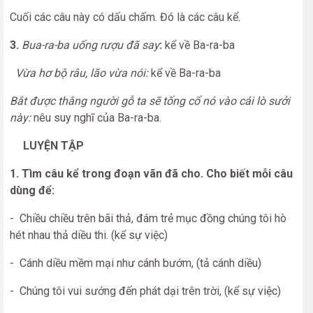
Cuối các câu này có dấu chấm. Đó là các câu kể.
3.
Bua-ra-ba uống rượu đã say
:
kể về Ba-ra-ba
Vừa hơ bộ râu, lão vừa nói:
kể về Ba-ra-ba
Bắt được thằng người gỗ ta sẽ tống cổ nó vào cái lò sưởi
này:
nêu suy
nghĩ của Ba-ra-ba.
LUYỆN TẬP
1. Tìm câu kể trong đoạn vãn đã cho. Cho biết mỗi câu
dùng để:
- Chiều chiều trên bãi thả, đám trẻ mục đồng chúng tôi hò
hét nhau thả diều thi. (kể sự việc)
- Cánh diều mềm mại như cánh bướm, (tả cánh diều)
- Chúng tôi vui sướng đến phát dại trên trời, (kể sự việc)