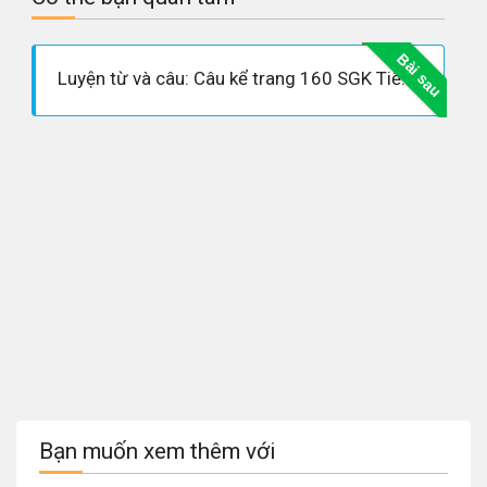
Bài sau
Luyện từ và câu: Câu kể trang 160 SGK Tiếng Việt 4 tập 1
Bạn muốn xem thêm với