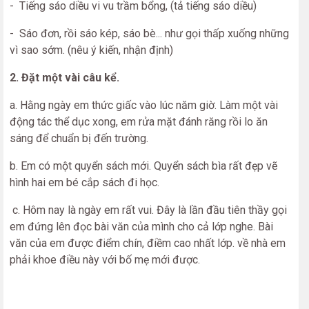
- Tiếng sáo diều vi vu trầm bổng, (tả tiếng sáo diều)
- Sáo đơn, rồi sáo kép, sáo bè... như gọi thấp xuống những
vì sao sớm. (nêu ý kiến, nhận định)
2. Đặt một vài câu kể.
a. Hằng ngày em thức giấc vào lúc năm giờ. Làm một vài
động tác thể dục xong, em rửa mặt đánh răng rồi lo ăn
sáng để chuẩn bị đến trường.
b. Em có một quyển sách mới. Quyển sách bìa rất đẹp vẽ
hình hai em bé cắp sách đi học.
c. Hôm nay là ngày em rất vui. Đây là lần đầu tiên thầy gọi
em đứng lên đọc bài văn của mình cho cả lớp nghe. Bài
văn của em được điểm chín, điềm cao nhất lớp. về nhà em
phải khoe điều này với bố mẹ mới được.