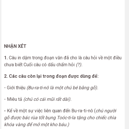
NHẬN XÉT
1.
Câu in dậm trong đoạn văn đã cho là câu hỏi về một điều
chưa biết
Cuối câu có dấu chấm hỏi
(?).
2. Các câu còn lại trong đoạn được dùng để:
- Giới thiệu
(Bu-ra-ti-nô là một chú bé bằng gỗ).
- Miêu tả
(chú có cái mũi rất dài).
-
Kể về một sự
việc liên quan đến Bu-ra-ti-nô (
chú người
gỗ được
bác
rùa tốt bụng Toóc-ti-la tặng cho chiếc chìa
khóa vàng để mở một
kho
báu.)