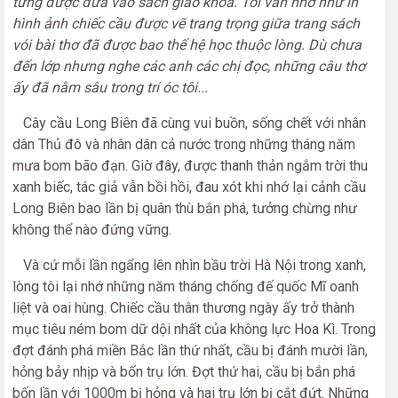
từng được đưa vào sách giáo khoa. Tôi vẫn nhớ như ln
hình ảnh chiếc cầu được vẽ trang trọng giữa trang sách
vói bài thơ đã được bao thế hệ học thuộc lòng. Dù chưa
đến lớp nhưng nghe các anh các chị đọc, những câu thơ
ấy đã nằm sâu trong trí óc tôi...
Cây cầu Long Biên đã cùng vui buồn, sống chết với nhân
dân Thủ đô và nhân dân cả nước trong những tháng năm
mưa bom bão đạn. Giờ đây, được thanh thản ngắm trời thu
xanh biếc, tác giả vẫn bồi hồi, đau xót khi nhớ lại cảnh cầu
Long Biên bao lần bị quân thù bắn phá, tưởng chừng như
không thể nào đứng vững.
Và cứ mỗi lần ngẩng lên nhìn bầu trời Hà Nội trong xanh,
lòng tôi lại nhớ những năm tháng chống đế quốc Mĩ oanh
liệt và oai hùng. Chiếc cầu thân thương ngày ấy trở thành
mục tiêu ném bom dữ dội nhất của không lực Hoa Kì. Trong
đợt đánh phá miền Bắc lần thứ nhất, cầu bị đánh mười lần,
hỏng bảy nhịp và bốn trụ lớn. Đợt thứ hai, cầu bị bắn phá
bốn lần với 1000m bị hỏng và hai trụ lớn bị cắt đứt. Những