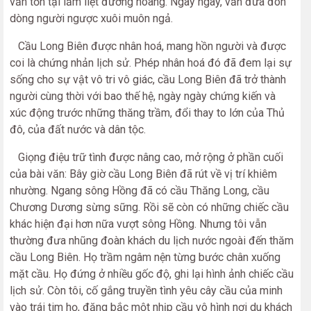
vẫn tồn tại lẫm liệt đường hoàng. Ngày ngày, vẫn đưa đón
dòng người ngược xuôi muôn ngả.
Cầu Long Biên được nhân hoá, mang hồn người và được
coi là chứng nhản lịch sử. Phép nhân hoá đó đã đem lại sự
sống cho sự vật vô tri vô giác, cầu Long Biên đã trở thành
người cùng thời với bao thế hệ, ngày ngày chứng kiến và
xúc động trước những thăng trầm, đổi thay to lớn của Thủ
đô, của đất nước và dân tộc.
Giọng điệu trữ tình được nâng cao, mở rộng ở phần cuối
của bài văn: Bây giờ cầu Long Biên đã rút về vị trí khiêm
nhường. Ngang sông Hồng đã có cầu Thăng Long, cầu
Chương Dương sừng sững. Rồi sẽ còn có những chiếc cầu
khác hiện đại hơn nữa vượt sông Hồng. Nhưng tôi vẫn
thường đưa nhũng đoàn khách du lịch nước ngoài đến thăm
cầu Long Biên. Họ trầm ngâm nện từng bước chân xuống
mặt cầu. Họ đứng ở nhiều gốc độ, ghi lại hình ảnh chiếc cầu
lịch sử. Còn tôi, cố gắng truyền tình yêu cây cầu của minh
vào trái tim họ, đặng bắc một nhịp cầu vô hình nơi du khách