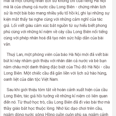
mãi là một chứng nhân lịch sử không chỉ của riêng Hà Nội
mà là của chung cả nước cầu Long Biên - chứng nhân lịch
sử là một bài báo mang nhiều yếu tố hồi kí, ghi lại những sự
kiện mắt thấy tai nghe cùng với những cảm nghĩ của tác
giả. Lối viết giàu cảm xúc bắt nguồn từ sự hiểu biết phong
phú cùng với những kỉ niệm về cây cầu Long Biên nổi tiếng
cùng với phép nhân hoá đã tạo nên sức hấp dẫn của bài
văn.
Thuý Lan, một phóng viên của báo Hà Nội mới đã viết bài
bút kí này nhằm giới thiệu với nhân dân cả nước và bè bạn
năm châu một danh thắng đặc biệt của Thủ đô Hà Nội - cầu
Long Biên. Một chiếc cầu đã gắn liền với lịch sử hào hùng,
oanh liệt của dân tộc Việt Nam.
Sau khi giới thiệu tóm tắt về hoàn cảnh xuất hiện của cầu
Long Biên, tác giả hồi tưởng về những kỉ niệm có liên quan
đến nó. Từ thuở học trò, cầu Long Biên đã đi vào bài thơ mà
thầy giáo bắt học thuộc lòng. Nhớ lúc dạo chơi trên cầu,
ngắm dòng nước sông Hồng cuồn cuộn phù sa, ngắm cảnh