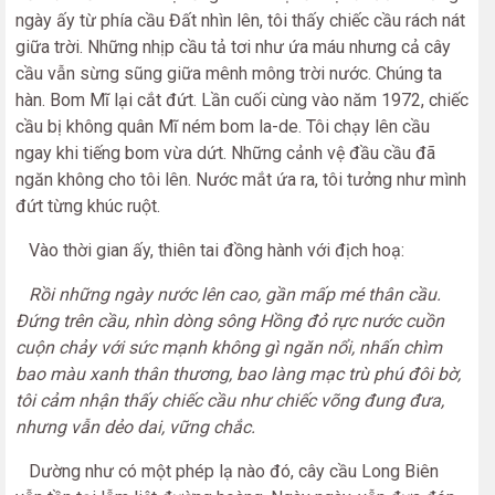
ngày ấy từ phía cầu Đất nhìn lên, tôi thấy chiếc cầu rách nát
giữa trời. Những nhịp cầu tả tơi như ứa máu nhưng cả cây
cầu vẫn sừng sũng giữa mênh mông trời nước. Chúng ta
hàn. Bom Mĩ lại cắt đứt. Lần cuối cùng vào năm 1972, chiếc
cầu bị không quân Mĩ ném bom la-de. Tôi chạy lên cầu
ngay khi tiếng bom vừa dứt. Những cảnh vệ đầu cầu đã
ngăn không cho tôi lên. Nước mắt ứa ra, tôi tưởng như mình
đứt từng khúc ruột.
Vào thời gian ấy, thiên tai đồng hành với địch hoạ:
Rồi những ngày nước lên cao, gần mấp mé thân cầu.
Đứng trên cầu, nhìn dòng sông Hồng đỏ rực nước cuồn
cuộn chảy với sức mạnh không gì ngăn nổi, nhấn chìm
bao màu xanh thân thương, bao làng mạc trù phú đôi bờ,
tôi cảm nhận thấy chiếc cầu như chiếc võng đung đưa,
nhưng vẫn dẻo dai, vững chắc.
Dường như có một phép lạ nào đó, cây cầu Long Biên