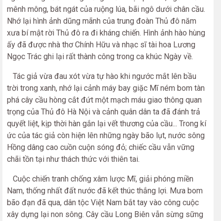
mênh mông, bát ngát của ruộng lúa, bãi ngô dưới chân cầu.
Nhớ lại hình ảnh dũng mãnh của trung đoàn Thủ đô năm
xưa bí mật rời Thủ đô ra đi kháng chiến. Hình ảnh hào hùng
ấy đã được nhà thơ Chính Hữu và nhạc sĩ tài hoa Lương
Ngọc Trác ghi lại rất thành công trong ca khúc Ngày về.
Tác giả vừa đau xót vừa tự hào khi ngước mắt lên bầu
trời trong xanh, nhớ lại cảnh máy bay giặc Mĩ ném bom tàn
phá cây cầu hòng cắt đứt một mạch máu giao thông quan
trọng của Thủ đô Hà Nội và cảnh quân dân ta đã đánh trả
quyết liệt, kịp thời hàn gắn lại vết thương của cầu... Trong kí
ức của tác giả còn hiện lên những ngày bão lụt, nước sông
Hồng dâng cao cuồn cuộn sóng đỏ; chiếc cầu vẫn vững
chãi tồn tại như thách thức với thiên tai.
Cuộc chiến tranh chống xâm lược Mĩ, giải phóng miền
Nam, thống nhất đất nước đã kết thúc thắng lợi. Mưa bom
bão đạn đã qua, dân tộc Việt Nam bắt tay vào công cuộc
xây dựng lại non sông. Cây cầu Long Biên vẫn sừng sững