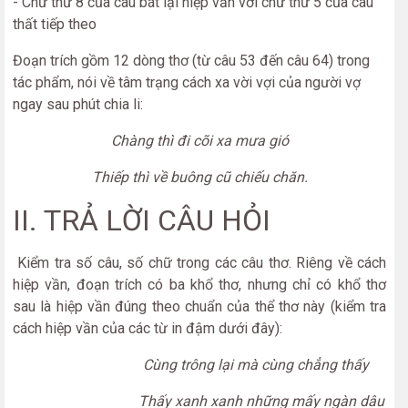
- Chữ thứ 8 của câu bát lại hiệp vần với chữ thứ 5 của câu
thất tiếp theo
Đoạn trích gồm 12 dòng thơ (từ câu 53 đến câu 64) trong
tác phẩm, nói về tâm trạng cách xa vời vợi của người vợ
ngay sau phút chia li:
Chàng thì đi cõi xa mưa gió
Thiếp thì về buông cũ chiếu chăn.
II. TRẢ LỜI CÂU HỎI
Kiểm tra số câu, số chữ trong các câu thơ. Riêng về cách
hiệp vần, đoạn trích có ba khổ thơ, nhưng chỉ có khổ thơ
sau là hiệp vần đúng theo chuẩn của thể thơ này (kiểm tra
cách hiệp vần của các từ in đậm dưới đây):
Cùng trông lại mà cùng chẳng thấy
Thấy xanh xanh những mấy ngàn dâu