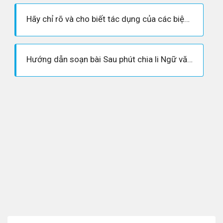
Hãy chỉ rõ và cho biết tác dụng của các biện pháp tu từ trong những câu thơ sau trong văn bản Sau phút chia li
Hướng dẫn soạn bài Sau phút chia li Ngữ văn 7