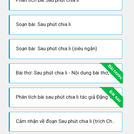
Phân tích bài Sau phút chia li
Soạn bài: Sau phút chia li
Soạn bài: Sau phút chia li (siêu ngắn)
Bài trước
Bài thơ: Sau phút chia li - Nội dung bài thơ, Hoàn cảnh sáng tác, Dàn ý phân tích tác phẩm
Bài sau
Phân tích bài sau phút chia li tác giả Đặng Trần Côn
Cảm nhận về đoạn Sau phút chia li (trích Chinh phụ ngâm khúc - Đặng Trần Côn)