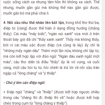
cuộc sống cách xa nhưng tâm hồn thì không xa cách. Thế
nhưng, muốn gần gũi mà không thể nào gần gũi được,
muốn gắn bó mà phải chia li.
4. Nỗi sầu như thể nhân lên bất tận
, trong khổ thơ thứ ba,
điệp từ (cùng) được thể hiện ở dạng đồng hướng (chẳng
thấy). Cái màu "mây biếc", "ngàn núi xanh" vừa mới ở trên
thoắt bây giờ đã chỉ "thấy xanh xanh". Thấy mà không thấy,
bởi vì cái màu sắc được điệp (và cũng là láy) ấy chỉ là
"những mấy ngàn dâu". Thêm một lần nữa, không chỉ lặp từ,
mà còn kết hợp lặp với đảo ngữ: "Ngàn dâu xanh ngắt một
màu", câu thơ diễn tả điều "thấy" ấy là vô vọng, và cuối
cùng, một câu hỏi tu từ, hỏi chính là trả lời về nỗi sầu tràn
ngập cả "lòng chàng" và "ý thiếp".
- Chú ý tìm các điệp ngữ:
+ Điệp ngữ “chàng” và “thiếp” (được kết hợp ngược chiều
trong câu “chàng thì đi…thiếp thì về” hoặc được kết hợp
chéo trong cụm từ “lòng chàng ý thiếp”).