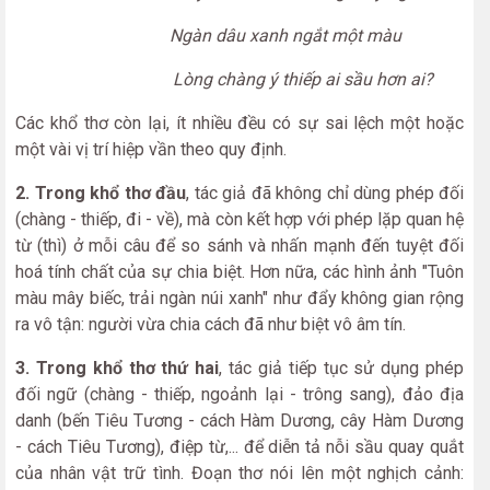
Ngàn dâu xanh ngắt một màu
Lòng chàng ý thiếp ai sầu hơn ai?
Các khổ thơ còn lại, ít nhiều đều có sự sai lệch một hoặc
một vài vị trí hiệp vần theo quy định.
2. Trong khổ thơ đầu
, tác giả đã không chỉ dùng phép đối
(chàng - thiếp, đi - về), mà còn kết hợp với phép lặp quan hệ
từ (thì) ở mỗi câu để so sánh và nhấn mạnh đến tuyệt đối
hoá tính chất của sự chia biệt. Hơn nữa, các hình ảnh "Tuôn
màu mây biếc, trải ngàn núi xanh" như đẩy không gian rộng
ra vô tận: người vừa chia cách đã như biệt vô âm tín.
3. Trong khổ thơ thứ hai
, tác giả tiếp tục sử dụng phép
đối ngữ (chàng - thiếp, ngoảnh lại - trông sang), đảo địa
danh (bến Tiêu Tương - cách Hàm Dương, cây Hàm Dương
- cách Tiêu Tương), điệp từ,... để diễn tả nỗi sầu quay quắt
của nhân vật trữ tình. Đoạn thơ nói lên một nghịch cảnh: