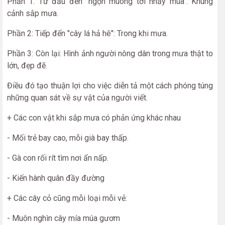
Phần 1: Từ đầu đến "ngọn muông tơi nhảy múa": Khung
cảnh sắp mưa.
Phần 2: Tiếp đến "cây lá hả hê": Trong khi mưa.
Phần 3: Còn lại: Hình ảnh người nông dân trong mưa thật to
lớn, đẹp đẽ.
Điều đó tạo thuận lợi cho việc diễn tả một cách phóng túng
những quan sát về sự vật của người viết.
+ Các con vật khi sắp mưa có phản ứng khác nhau
- Mối trẻ bay cao, mỗi già bay thấp.
- Gà con rối rít tìm nơi ẩn nấp.
- Kiến hành quân đầy đường
+ Các cây cỏ cũng mỗi loại mỗi vẻ:
- Muôn nghìn cây mía múa gươm