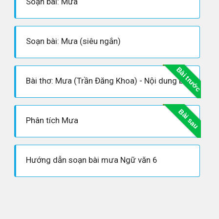
Soạn bài: Mưa
Soạn bài: Mưa (siêu ngắn)
Bài trước
Bài thơ: Mưa (Trần Đăng Khoa) - Nội dung bài thơ, Hoàn cảnh sáng tác, Dàn ý phân tích tác phẩm
Bài sau
Phân tích Mưa
Hướng dẫn soạn bài mưa Ngữ văn 6