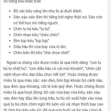
có tiếng kêu khác biệt:
Bồ các kêu váng lên như bị ai đuổi đánh.
Sáo sậu sáo đen thì tiếng hót nghe thật vui. Sáo còn
có thể học nói tiếng người.
Chim tu hú kêu "tu hú".
Chim nhạn kêu "chéc chéc".
Bìm bịp kêu "bịp bịp".
Diều hâu thì vừa bay vừa rú lên.
Chèo bẻo thì kêu "chè choe chét".
Ngoài ra chúng còn được miêu tả qua hình dáng: "con tu
hú to nhất họ", "con diều hâu có cái mũi khoằm", "chim cắt
cánh nhọn như dao bầu chọc tiết lợn". Hoặc chúng được
miêu tả qua màu sắc: sáo đen, bìm bịp khoác bộ cánh nâu,
quạ đen, quạ khoang, cắt là loài quỷ đen. Hoặc chúng được
miêu tả qua hoạt động: bồ các vừa bay vừa kêu; sáo sậu
sáo đen hay đậu lên lưng trâu; tu hú chỉ xuất hiện vào mùa
quả tu hú chín; chim ngói thì luôn vội vã; nhạn thích bay cao
tít; bìm bịp kêu vào lúc đã quá nửa buổi và lúc này cũng là