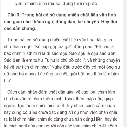
yên ả thanh bình mà sôi động tươi đẹp đó.
Câu 3: Trong bài có sử dụng nhiều chất liệu văn hoá
dân gian như thành ngữ, đồng dao, kể chuyện. Hãy tìm
các dẫn chứng.
Trong bài có sử dụng nhiều chất liệu văn hóa dân gian
như thành ngữ: "Kẻ cắp gặp bà già"; đồng dao: "Bồ các là
bác chim ri. Chim ri là dì sáo sậu. Sáo sậu là cậu sáo đen.
Sáo đen là em tu hú. Tu hú là chú bồ các..."; và những chuyện
kể về sự tích chim như: "Nghe đâu trước đây có một ông sư
dữ như hổ mang. Lúc ông ta chết, giời bắt hóa thân làm bìm
bịp".
Cách cảm nhận đậm chất dân gian về các loài chim làm
cho bài văn tả chim thêm sinh động, thêm hâp dẫn, giúp
người đọc thêm nhiều hiểu biết. Tuy nhiên cách cảm nhận
này cũng có điều chưa xác đáng. Ví dụ như: việc phân chia
ra loài chim hiền, chim ác cùng chưa hẳn đúng.Hiền hay ác
la cách nghĩ của con người còn các loài chim chỉ biết sống