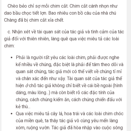
Chèo bẻo chỉ sợ mỗi chim cắt. Chim cắt cánh nhọn như
dao bầu chọc tiết lợn. Bao nhiêu con bồ câu của nhà chú
Chàng đã bị chim cắt xỉa chết.
c. Nhận xét về tài quan sát của tác giả và tình cảm của tác
giả đối với thiên nhiên, làng quê qua việc miêu tả các loài
chim:
Phải là người rất yêu các loài chim, phải được nghe
kể nhiều về chúng, đặc biệt là phải để tâm theo dõi và
quan sát chúng, tác giả mới có thể viết về chúng tỉ mỉ
và chân xác đến như vậy. Tài quan sát của tác giả thể
hiện
ở
chỗ tác giả không chỉ biết về cái bề ngoài (hình
dáng, màu lông...) mà còn biết rõ các đặc tính của
chúng, cách chúng kiếm ăn, cách chúng chiến đấu với
kẻ thù...
Qua việc miêu tả cây lá, hoa trái và các loài chim chóc
của miền quê, ta thây tác giả vô cùng yêu mến làng
xóm, ruộng vườn. Tác giả đã hòa nhập vào cuộc sông