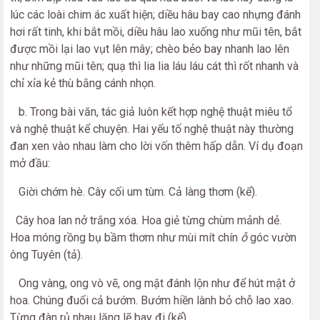
lúc các loài chim ác xuất hiện; diều hâu bay cao nhựng đánh
hơi rất tinh, khi bắt mồi, diều hâu lao xuống như mũi tên, bắt
được mồi lại lao vụt lên mây; chèo bẻo bay nhanh lao lên
như những mũi tên; quạ thì lia lia láu láu cát thì rốt nhanh và
chỉ xỉa kẻ thù bằng cánh nhọn.
b. Trong bài văn, tác giả luôn kết hợp nghệ thuật miêu tổ
và nghệ thuật kể chuyện. Hai yếu tố nghệ thuật này thường
đan xen vào nhau làm cho lời vốn thêm hấp dẫn. Ví dụ đoạn
mở đầu:
Giời chớm hè. Cây cối um tùm. Cả làng thơm (kể).
Cây hoa lan nở trắng xóa. Hoa giẻ từng chùm mảnh dẻ.
Hoa móng rồng bụ bầm thơm như mùi mít chín
ỗ
góc vườn
ông Tuyên (tả).
Ong vàng, ong vò vẽ, ong mật đánh lộn như để hút mật ở
hoa. Chúng đuổi cả bướm. Bướm hiền lành bỏ chỗ lao xao.
Từng đàn rủ nhau lặng lẽ bay đi (kể).