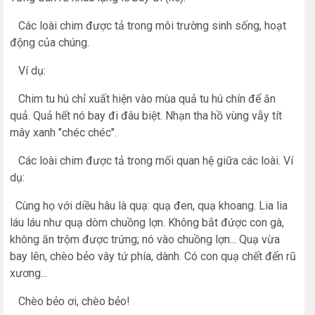
Các loài chim được tả trong môi trường sinh sống, hoạt
động của chúng.
Ví dụ:
Chim tu hú chỉ xuất hiện vào mùa quả tu hú chín để ăn
quả. Quả hết nó bay đi đâu biệt. Nhạn tha hồ vùng vẫy tít
mây xanh "chéc chéc".
Các loài chim được tả trong mối quan hệ giữa các loài. Ví
dụ:
Cùng họ với diều hâu là quạ: quạ đen, quạ khoang. Lia lia
láu láu như quạ dòm chuồng lợn. Không bắt đứợc con gà,
không ăn trộm được trứng; nó vào chuồng lợn... Quạ vừa
bay lên, chèo bẻo vây tứ phía, dành. Có con quạ chết đến rũ
xương...
Chèo bẻo ơi, chèo bẻo!