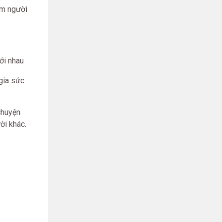
ăm người
với nhau
gia sức
chuyện
ời khác.