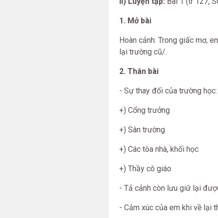
II) Luyện tập:
Bài 1 (tr 127, 
1. Mở bài
Hoàn cảnh: Trong giấc mơ, e
lại trường cũ/.
2. Thân bài
- Sự thay đổi của trường học:
+) Cổng trưởng
+) Sân trường
+) Các tòa nhà, khối học
+) Thầy cô giáo
- Tả cảnh còn lưu giữ lại đư
- Cảm xúc của em khi về lại