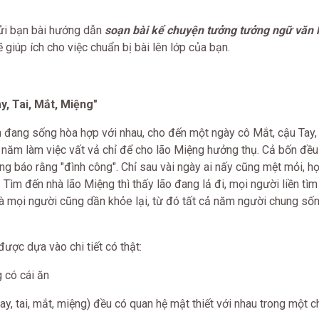
i bạn bài hướng dẫn
soạn bài kể chuyện tưởng tưởng ngữ văn l
giúp ích cho việc chuẩn bị bài lên lớp của bạn.
y, Tai, Mắt, Miệng"
ốn đang sống hòa hợp với nhau, cho đến một ngày cô Mắt, cậu Tay,
 năm làm việc vất vả chỉ để cho lão Miệng hưởng thụ. Cả bốn đều
ông báo rằng "đình công". Chỉ sau vài ngày ai nấy cũng mệt mỏi, h
h. Tìm đến nhà lão Miệng thì thấy lão đang lả đi, mọi người liền tì
và mọi người cũng dần khỏe lại, từ đó tất cả năm người chung số
ược dựa vào chi tiết có thật:
 có cái ăn
ay, tai, mắt, miệng) đều có quan hệ mật thiết với nhau trong một ch