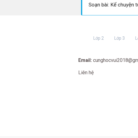
Lớp 2
Lớp 3
L
Email:
cunghocvui2018@gm
Liên hệ