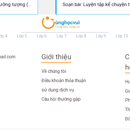
Soạn bài: Kể chuyện tưởng tượng (siêu ngắn)
ớp 4
Lớp 5
Lớp 6
Lớp 7
Lớp 8
Lớp 9
Lớp 10
Giới thiệu
C
ail.com
h
Về chúng tôi
Điều khoản thỏa thuận
Hư
sử dụng dịch vụ
Gi
Câu hỏi thường gặp
Ph
Th
Đố