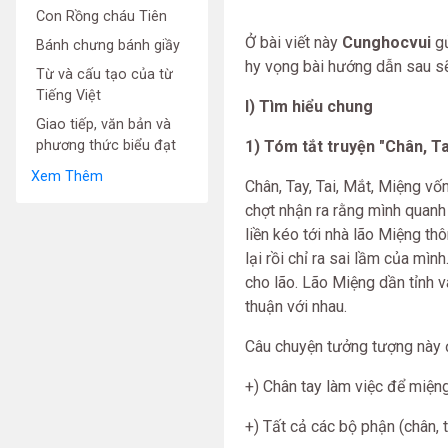
Con Rồng cháu Tiên
Ở bài viết này
Cunghocvui
gử
Bánh chưng bánh giầy
hy vọng bài hướng dẫn sau sẽ 
Từ và cấu tạo của từ
Tiếng Việt
I) Tìm hiểu chung
Giao tiếp, văn bản và
phương thức biểu đạt
1) Tóm tắt truyện "Chân, Ta
Xem Thêm
Chân, Tay, Tai, Mắt, Miệng v
chợt nhận ra rằng mình quanh
liền kéo tới nhà lão Miệng th
lại rồi chỉ ra sai lầm của mìn
cho lão. Lão Miệng dần tỉnh 
thuận với nhau.
Câu chuyện tưởng tượng này đ
+) Chân tay làm việc để miệng
+) Tất cả các bộ phận (chân, t