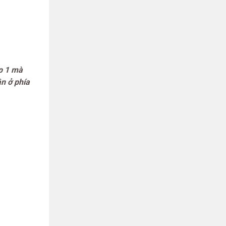
p 1 mà
n ở phía