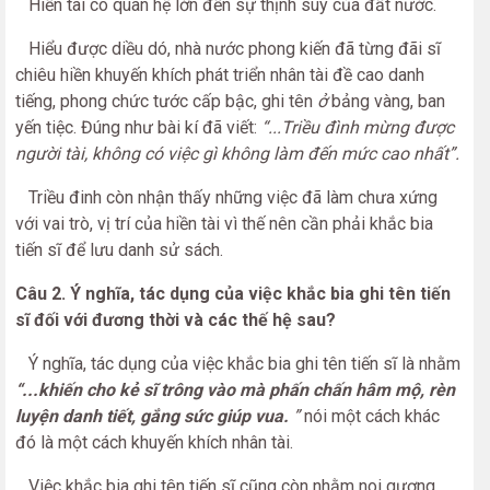
Hiền tài có quan hệ lớn đến sự thịnh suy của đất nước.
Hiểu được diều dó, nhà nước phong kiến đã từng đãi sĩ
chiêu hiền khuyến khích phát triển nhân tài đề cao danh
tiếng, phong chức tước cấp bậc, ghi tên
ở
bảng vàng, ban
yến tiệc. Đúng như bài kí đã viết:
“...Triều đình mừng được
người tài, không có việc gì không làm đến mức cao nhất”.
Triều đinh còn nhận thấy những việc đã làm chưa xứng
với vai trò, vị trí của hiền tài vì thế nên cần phải khắc bia
tiến sĩ để lưu danh sử sách.
Câu 2. Ý nghĩa, tác dụng của việc khắc bia ghi tên tiến
sĩ đối với đương th
ờ
i và các thế hệ sau?
Ý nghĩa, tác dụng của việc khắc bia ghi tên tiến sĩ là nhằm
“...khiến cho kẻ sĩ trông vào mà phấn chấn hâm mộ, rèn
luyện danh tiết, gắng sức giúp vua.
”
nói một cách khác
đó là một cách khuyến khích nhân tài.
Việc khắc bia ghi tên tiến sĩ cũng còn nhằm noi gương