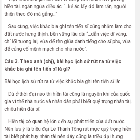
hiền tài, ngăn ngừa điều ác: “...kẻ ác lấy đó làm răn, người
thiện theo đó mà gắng...”
Sau cùng, việc khắc bia ghi tên tiến sĩ cũng nhằm làm cho
đất nước hưng thịnh, bền vững lâu dài “...dẫn việc dĩ vãng,
chỉ lối tương lai, vừa để rèn giũa danh tiếng cho sĩ phu, vừa
để củng cố mệnh mạch cho nhà nước”.
Câu 3. Theo anh (chị), bài học lịch sử rút ra từ việc
khắc bia ghi tên tiến sĩ là gì?
Bài học lịch sử rút ra từ việc khắc bia ghi tên tiến sĩ là:
Dù
ở
thời đại nào thì hiền tài cũng là nguyên khí của quốc
gia vì thế nhà nước và nhân dân phải biết quý trọng nhân tài,
chiêu hiền đãi sĩ.
Hiền tàị có quan hệ lớn đến sự phát triển của đất nước.
Nên lưu ý là triều đại Lê Thánh Tông rát mực quý trọng hiền
tài biết phát huy nhân tài nên đây cũng là triều đại hưng