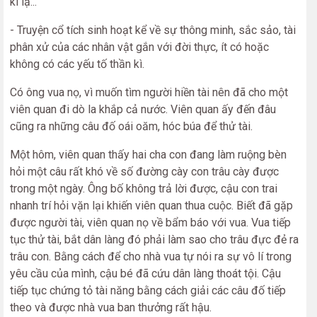
kì lạ...
- Truyện cổ tích sinh hoạt kể về sự thông minh, sắc sảo, tài
phân xử của các nhân vật gắn với đời thực, ít có hoặc
không có các yếu tố thần kì.
Có ông vua nọ, vì muốn tìm người hiền tài nên đã cho một
viên quan đi dò la khắp cả nước. Viên quan ấy đến đâu
cũng ra những câu đố oái oăm, hóc búa để thử tài.
Một hôm, viên quan thấy hai cha con đang làm ruộng bèn
hỏi một câu rất khó về số đường cày con trâu cày được
trong một ngày. Ông bố không trả lời được, cậu con trai
nhanh trí hỏi vặn lại khiến viên quan thua cuộc. Biết đã gặp
được người tài, viên quan nọ về bẩm báo với vua. Vua tiếp
tục thử tài, bắt dân làng đó phải làm sao cho trâu đực đẻ ra
trâu con. Bằng cách để cho nhà vua tự nói ra sự vô lí trong
yêu cầu của mình, cậu bé đã cứu dân làng thoát tội. Cậu
tiếp tục chứng tỏ tài năng bằng cách giải các câu đố tiếp
theo và được nhà vua ban thưởng rất hậu.