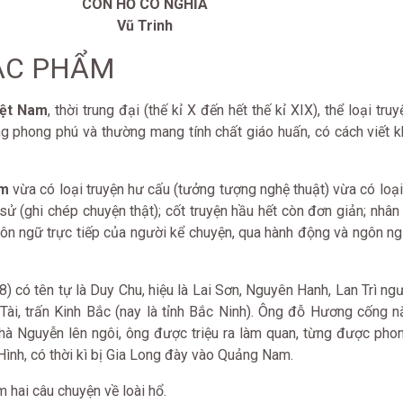
CON HỔ CÓ NGHĨA
Vũ Trinh
 TÁC PHẨM
iệt Nam
, thời trung đại (thế kỉ X đến hết thế kỉ XIX), thể loại tru
ng phong phú và thường mang tính chất giáo huấn, có cách viết 
am
vừa có loại truyện hư cấu (tưởng tượng nghệ thuật) vừa có loại
i sử (ghi chép chuyện thật); cốt truyện hầu hết còn đơn giản; nhâ
ôn ngữ trực tiếp của người kể chuyện, qua hành động và ngôn ng
) có tên tự là Duy Chu, hiệu là Lai Sơn, Nguyên Hanh, Lan Trì ngư
Tài, trấn Kinh Bắc (nay là tỉnh Bắc Ninh). Ông đỗ Hương cống n
nhà Nguyễn lên ngôi, ông được triệu ra làm quan, từng được pho
 Hình, có thời kì bị Gia Long đày vào Quảng Nam.
 hai câu chuyện về loài hổ.