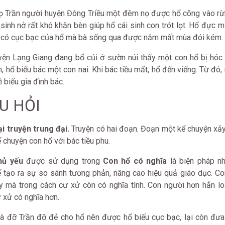
họ Trần người huyện Đông Triều một đêm nọ được hổ cõng vào rừ
sinh nở rất khó khăn bèn giúp hổ cái sinh con trót lọt. Hổ đực 
ờ có cục bạc của hổ mà bà sống qua được năm mất mùa đói kém.
huyện Lạng Giang đang bổ củi ở sườn núi thấy một con hổ bị hó
n, hổ biếu bác một con nai. Khi bác tiều mất, hổ đến viếng. Từ đó,
 biếu gia đình bác.
ÂU HỎI
ại truyện trung đại.
Truyện có hai đoạn. Đoạn một kể chuyện xảy
 chuyện con hổ với bác tiều phu.
hủ yếu
được sử dụng trong
Con hổ có nghĩa
là biện pháp n
ể tạo ra sự so sánh tương phản, nâng cao hiệu quả giáo dục. Co
ậy mà trong cách cư xử còn có nghĩa tình. Con người hơn hẳn lo
 xử có nghĩa hơn.
bà đỡ Trần đỡ đẻ cho hổ nên được hổ biếu cục bạc, lại còn đưa