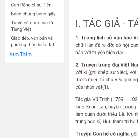
Con Rồng cháu Tiên
Bánh chưng bánh giầy
I. TÁC GIẢ -
Từ và cấu tạo của từ
Tiếng Việt
1. Trong lịch sử văn học V
Giao tiếp, văn bản và
phương thức biểu đạt
chữ Hán đã ra đời có nội du
hẳn với truyện hiện đại.
Xem Thêm
2. Truyện trung đại Việt N
với kí (ghi chép sự việc), vớ
được miêu tả chủ yếu qua ng
của nhân vật(1).
Tác giả Vũ Trinh (1759 – 1828
làng Xuân Lan, huyện Lương 
làm quan dưới triều Lê. Khi 
trung học sĩ, Hữu tham tri bộ
Truyện Con hổ có nghĩa
gồm