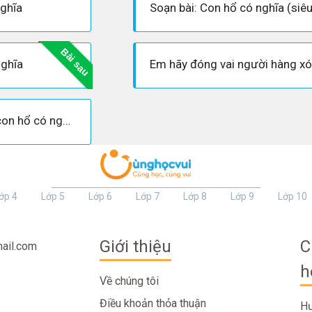
nghĩa
Bài sau
nghĩa
Tham khảo soạn bài con hổ có nghĩa ngữ văn 6
ớp 4
Lớp 5
Lớp 6
Lớp 7
Lớp 8
Lớp 9
Lớp 10
Giới thiệu
C
ail.com
h
Về chúng tôi
Điều khoản thỏa thuận
Hư