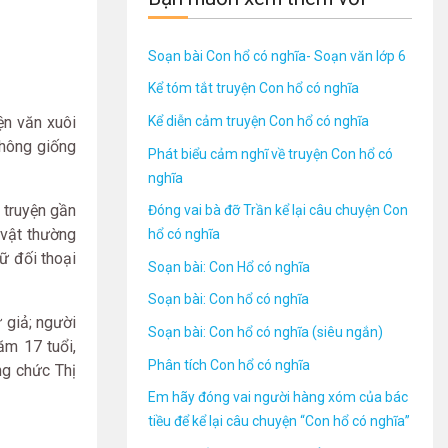
Soạn bài Con hổ có nghĩa- Soạn văn lớp 6
Kể tóm tắt truyện Con hổ có nghĩa
Kể diễn cảm truyện Con hổ có nghĩa
yện văn xuôi
không giống
Phát biểu cảm nghĩ về truyện Con hổ có
nghĩa
 truyện gần
Đóng vai bà đỡ Trần kể lại câu chuyện Con
n vật thường
hổ có nghĩa
ữ đối thoại
Soạn bài: Con Hổ có nghĩa
Soạn bài: Con hổ có nghĩa
 giả; người
Soạn bài: Con hổ có nghĩa (siêu ngắn)
ăm 17 tuổi,
Phân tích Con hổ có nghĩa
ng chức Thị
Em hãy đóng vai người hàng xóm của bác
tiều để kể lại câu chuyện “Con hổ có nghĩa”