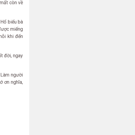
 mất còn về
. Hổ biếu bà
 được miếng
mỗi khi đến
ốt đời, ngay
 Làm người
ớ ơn nghĩa,