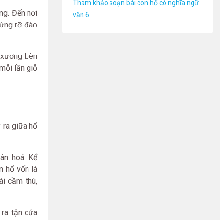
Tham khảo soạn bài con hổ có nghĩa ngữ
ng. Đến nơi
văn 6
mừng rỡ đào
c xương bèn
 mỗi lần giỗ
 ra giữa hổ
hân hoá. Kể
n hổ vốn là
ài cầm thú,
 ra tận cửa