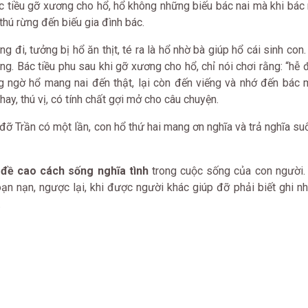
bác tiều gỡ xương cho hổ, hổ không những biếu bác nai mà khi bác
hú rừng đến biếu gia đình bác.
 đi, tưởng bị hổ ăn thịt, té ra là hổ nhờ bà giúp hổ cái sinh con
ừng. Bác tiều phu sau khi gỡ xương cho hổ, chỉ nói chơi rằng: “hễ
ng ngờ hổ mang nai đến thật, lại còn đến viếng và nhớ đến bác 
 hay, thú vị, có tính chất gợi mở cho câu chuyện.
 đỡ Trần có một lần, con hổ thứ hai mang ơn nghĩa và trả nghĩa su
 đề cao cách sống nghĩa tình
trong cuộc sống của con người.
oạn nạn, ngược lại, khi được người khác giúp đỡ phải biết ghi nh
.