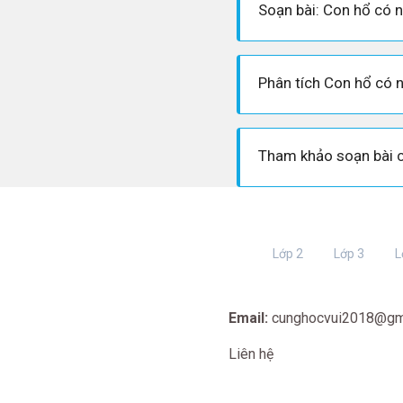
Soạn bài: Con hổ có 
Phân tích Con hổ có 
Lớp 2
Lớp 3
L
Email:
cunghocvui2018@gm
Liên hệ