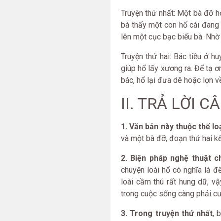
Truyện thứ nhất: Một bà đỡ 
bà thấy một con hổ cái đang 
lên một cục bạc biếu bà. Nh
Truyện thứ hai: Bác tiều ở 
giúp hổ lấy xương ra. Để tạ ơ
bác, hổ lại đưa dê hoặc lợn về
II. TRẢ LỜI C
1. Văn bản này thuộc thể lo
và một bà đỡ, đoạn thứ hai kể
2. Biện pháp nghệ thuật c
chuyện loài hổ có nghĩa là đ
loài cầm thú rất hung dữ, v
trong cuộc sống càng phải cư
3. Trong truyện thứ nhất
, 