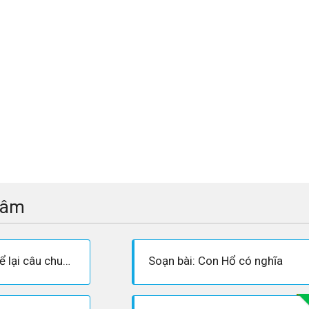
tâm
Đóng vai bà đỡ Trần kể lại câu chuyện Con hổ có nghĩa
Soạn bài: Con Hổ có nghĩa