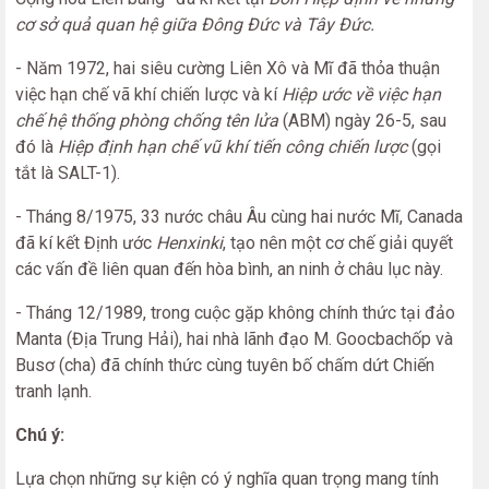
cơ sở quả quan hệ giữa Đông Đức và Tây Đức.
- Năm 1972, hai siêu cường Liên Xô và Mĩ đã thỏa thuận
việc hạn chế vã khí chiến lược và kí
Hiệp ước về việc hạn
chế hệ thống phòng chống tên lửa
(ABM) ngày 26-5, sau
đó là
Hiệp định hạn chế vũ khí tiến công chiến lược
(gọi
tắt là SALT-1).
- Tháng 8/1975, 33 nước châu Âu cùng hai nước Mĩ, Canada
đã kí kết Định ước
Henxinki
, tạo nên một cơ chế giải quyết
các vấn đề liên quan đến hòa bình, an ninh ở châu lục này.
- Tháng 12/1989, trong cuộc gặp không chính thức tại đảo
Manta (Địa Trung Hải), hai nhà lãnh đạo M. Goocbachốp và
Busơ (cha) đã chính thức cùng tuyên bố chấm dứt Chiến
tranh lạnh.
Chú ý:
Lựa chọn những sự kiện có ý nghĩa quan trọng mang tính