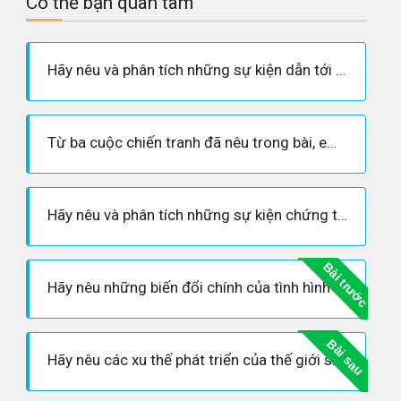
Có thể bạn quan tâm
Hãy nêu và phân tích những sự kiện dẫn tới tình trạng chiến tranh lạnh giữa hai phe - tư bản chủ nghĩa và xã hội chủ nghĩa
Từ ba cuộc chiến tranh đã nêu trong bài, em có nhận xét gì về chính sách đối ngoại của Mĩ ?
Hãy nêu và phân tích những sự kiện chứng tỏ xu thế hòa hoãn giữa hai phe - tư bản chủ nghĩa và xã hội chủ nghĩa
Bài trước
Hãy nêu những biến đổi chính của tình hình thế giới sau khi Chiến tranh lạnh chấm dứt
Bài sau
Hãy nêu các xu thế phát triển của thế giới sau khi Chiến tranh lạnh chấm dứt