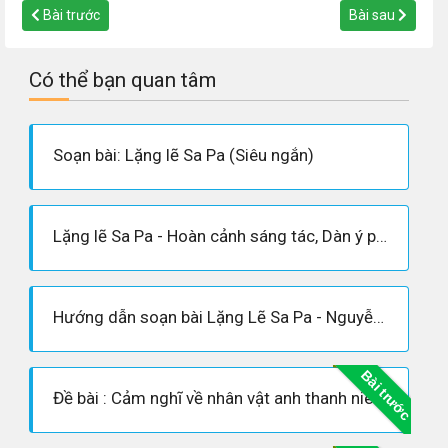
Bài trước
Bài sau
Có thể bạn quan tâm
Soạn bài: Lặng lẽ Sa Pa (Siêu ngắn)
Lặng lẽ Sa Pa - Hoàn cảnh sáng tác, Dàn ý phân tích tác phẩm
Hướng dẫn soạn bài Lặng Lẽ Sa Pa - Nguyễn Thành Long
Bài trước
Đề bài : Cảm nghĩ về nhân vật anh thanh niên trong truyện ngắn “Lặng lẽ Sa pa”