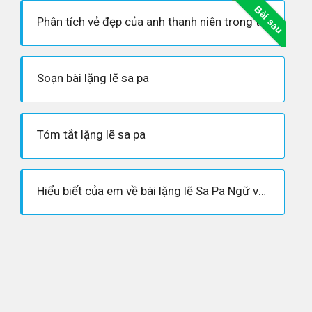
Bài sau
Phân tích vẻ đẹp của anh thanh niên trong truyện ngắn Lặng lẽ Sa Pa
Soạn bài lặng lẽ sa pa
Tóm tắt lặng lẽ sa pa
Hiểu biết của em về bài lặng lẽ Sa Pa Ngữ văn 9