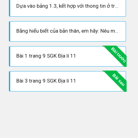
Dựa vào bảng 1.3, kết hợp với thong tin ở trên, nhận xét sự khác biệt về chỉ số HDI và tuổi thọ trung bình giữa nhóm nước phát triển và nhóm nước đang phát triển.
Bằng hiểu biết của bản thân, em hãy: Nêu một số thành tựu do bốn công nghệ trụ cột tạo ra. Kể tên một số ngành dịch vụ cần đến nhiều tri thức (ví dụ: kế toán, bảo hiểm…).
Bài trước
Bài 1 trang 9 SGK Địa lí 11
Bài sau
Bài 3 trang 9 SGK Địa lí 11