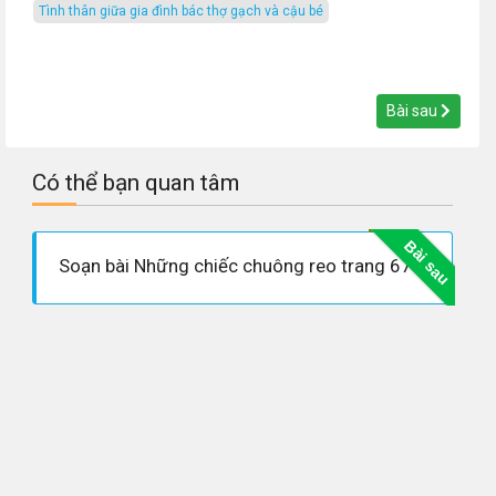
tình thân giữa gia đình bác thợ gạch và cậu bé
Bài sau
Có thể bạn quan tâm
Bài sau
Soạn bài Những chiếc chuông reo trang 67 SGK Tiếng Việt 3 tập 1