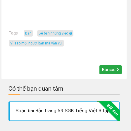
Tags
Bận
bé bận những việc gì
vì sao mọi người bận mà vẫn vui
Bài sau
Có thể bạn quan tâm
Bài sau
Soạn bài Bận trang 59 SGK Tiếng Việt 3 tập 1