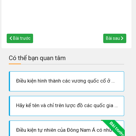
Bài trước
Bài sau
Có thể bạn quan tâm
Điều kiện hình thành các vương quốc cổ ở Đông Nam Á là gì?
Hãy kể tên và chỉ trên lược đồ các quốc gia phong kiến ở Đông Nam Á.
Bài trước
Điều kiện tự nhiên của Đông Nam Á có những thuận lợi và khó khăn gì đối với sự phát triển kinh tế và lịch sử của khu vực ?