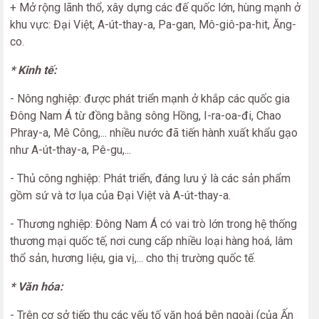
+ Mở rộng lãnh thổ, xây dựng các đế quốc lớn, hùng mạnh ở
khu vực: Đại Việt, A-út-thay-a, Pa-gan, Mô-giô-pa-hit, Ăng-
co.
* Kinh tế:
- Nông nghiệp: được phát triển mạnh ở khắp các quốc gia
Đông Nam Á từ đồng bằng sông Hồng, I-ra-oa-đi, Chao
Phray-a, Mê Công,... nhiều nước đã tiến hành xuất khẩu gạo
như A-út-thay-a, Pê-gu,...
- Thủ công nghiệp:
Phát triển, đáng lưu ý là các sản phẩm
gồm sứ và tơ lụa của Đại Việt và A-út-thay-a.
- Thương nghiệp: Đông Nam Á có vai trò lớn trong hệ thống
thương mại quốc tế, nơi cung cấp nhiều loại hàng hoá, lâm
thổ sản, hương liệu, gia vị,... cho thị trường quốc tế.
* Văn hóa:
- Trên cơ sở tiếp thu các yếu tố văn hoá bên ngoài (của Ấn