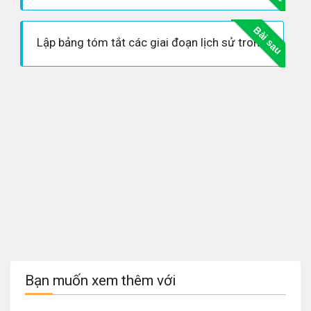
Bài sau
Lập bảng tóm tắt các giai đoạn lịch sử trong sự phát triển của khu vực Đông Nam Á đến giữa thế kỉ XIX.
Bạn muốn xem thêm với