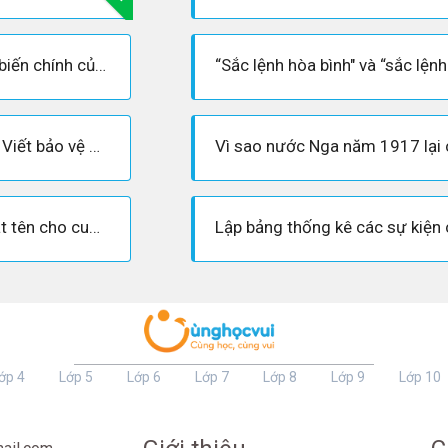
Trình bày những diễn biến chính của cuộc khởi nghĩa vũ trang ở Pê-tơ-rô-grat.
Vì sao nhân dân Xô – Viết bảo vệ được thành quả của cuộc cách mạng tháng Mười?
Tại sao Giôn Rit lại đặt tên cho cuốn sách là “Mười ngày rung chuyển thế giới”?
ớp 4
Lớp 5
Lớp 6
Lớp 7
Lớp 8
Lớp 9
Lớp 10