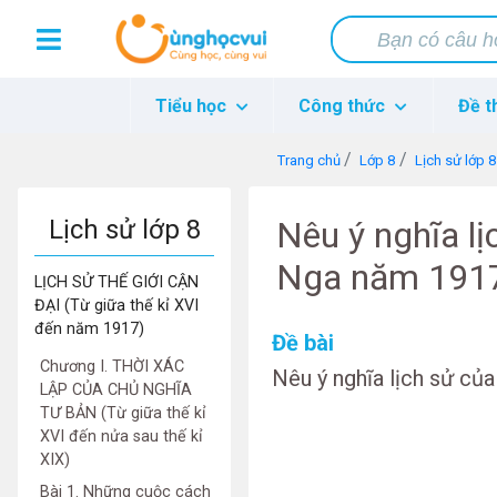
Tiểu học
Công thức
Đề t
Trang chủ
Lớp 8
Lịch sử lớp 8
Lịch sử lớp 8
Nêu ý nghĩa l
Nga năm 191
LỊCH SỬ THẾ GIỚI CẬN
ĐẠI (Từ giữa thế kỉ XVI
đến năm 1917)
Đề bài
Chương I. THỜI XÁC
Nêu ý nghĩa lịch sử c
LẬP CỦA CHỦ NGHĨA
TƯ BẢN (Từ giữa thế kỉ
XVI đến nửa sau thế kỉ
XIX)
Bài 1. Những cuộc cách