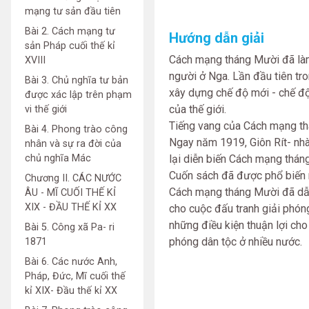
mạng tư sản đầu tiên
Bài 2. Cách mạng tư
Hướng dẫn giải
sản Pháp cuối thế kỉ
Cách mạng tháng Mười đã làm
XVIII
người ở Nga. Lần đầu tiên tr
Bài 3. Chủ nghĩa tư bản
xây dựng chế độ mới - chế độ 
được xác lập trên phạm
của thế giới.
vi thế giới
Tiếng vang của Cách mạng th
Bài 4. Phong trào công
Ngay năm 1919, Giôn Rít- nhà
nhân và sự ra đời của
chủ nghĩa Mác
lại diễn biến Cách mạng thán
Cuốn sách đã được phổ biến rộ
Chương II. CÁC NƯỚC
Cách mạng tháng Mười đã dẫn 
ÂU - MĨ CUỐI THẾ KỈ
XIX - ĐẦU THẾ KỈ XX
cho cuộc đấu tranh giải phóng
những điều kiện thuận lợi cho
Bài 5. Công xã Pa- ri
phóng dân tộc ở nhiều nước.
1871
Bài 6. Các nước Anh,
Pháp, Đức, Mĩ cuối thế
kỉ XIX- Đầu thế kỉ XX