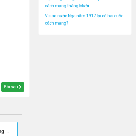
cách mạng tháng Mười.
Vì sao nước Nga năm 1917 lại có hai cuộc
cách mạng?
Bài sau
Cách mạng dân chủ tư sản tháng Hai 1917 đã làm được những việc gì?