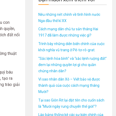
Nêu những nét chính về tình hình nước
Nga đầu thế kỉ XX
ệu con
nh quyền,
Cách mạng dân chủ tư sản tháng Hai
tích đất nổi
1917 đã làm được những việc gì?
Trình bày những diễn biến chính của cuộc
khởi nghĩa vũ trang ở Pê-tơ-rô-grat.
ờng thuật
“Sắc lệnh hòa bình" và “sắc lệnh ruộng đất”
đem lại những quyền lợi gì cho quần
chúng nhân dân?
quý báu
 tạo ra
Vì sao nhân dân Xô – Viết bảo vệ được
g trào giải
thành quả của cuộc cách mạng tháng
Mười?
Tại sao Giôn Rit lại đặt tên cho cuốn sách
là “Mười ngày rung chuyển thế giới”?
Lập bảng thống kê các sự kiện chính của