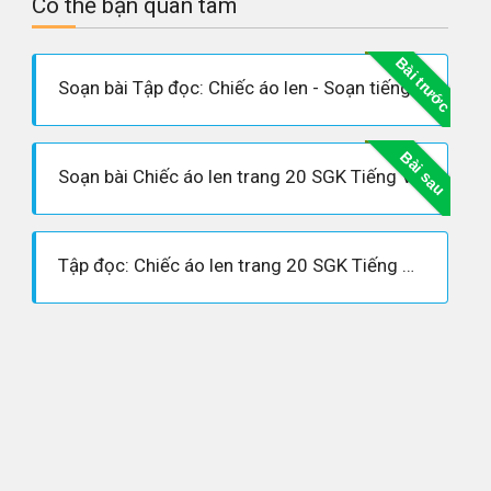
Có thể bạn quan tâm
Bài trước
Soạn bài Tập đọc: Chiếc áo len - Soạn tiếng việt lớp 3
Bài sau
Soạn bài Chiếc áo len trang 20 SGK Tiếng Việt 3 tập 1
Tập đọc: Chiếc áo len trang 20 SGK Tiếng Việt 3 tập 1