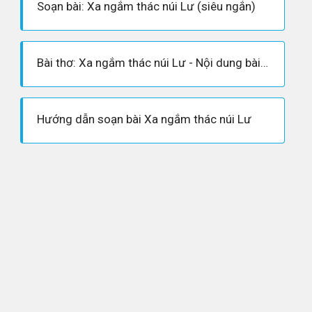
Soạn bài: Xa ngắm thác núi Lư (siêu ngắn)
Bài thơ: Xa ngắm thác núi Lư - Nội dung bài thơ, Hoàn cảnh sáng tác, Dàn ý phân tích tác phẩm
Hướng dẫn soạn bài Xa ngắm thác núi Lư