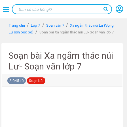
Trang chủ
Lớp 7
Soạn văn 7
Xa ngắm thác núi Lư (Vọng
Lư sơn bộc bố)
Soạn bài Xa ngắm thác núi Lư- Soạn văn lớp 7
Soạn bài Xa ngắm thác núi
Lư- Soạn văn lớp 7
2,045 từ
Soạn bài