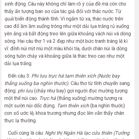
sinh động. Câu này không chỉ làm rõ ý của đề mà còn cho
thấy ấn tượng ban sơ của tác giả đối với thác nước. Từ
quải
biến động thành tĩnh. Vì ngắm từ xa, thác nước trên
cao đổ ầm ầm xuống trông như một dải lụa trắng rủ xuống
yên ắng và bất động treo lên giữa khoảng vách núi và dòng
sông. Hai câu thơ 1 và 2 đẹp như một bức tranh tráng lệ kì
vĩ: đỉnh núi mịt mù một màu khói tía, dưới chân núi là dòng
sông tuôn chảy và khoảng giữa là thác treo cao như một
dải lụa trắng.
Đến câu 3:
Phi lưu trực há tam thiên xích (Nước bay
thẳng xuống ba nghìn thước).
Câu thơ từ tĩnh chuyển sang
động:
phi lưu
(chảy như bay) gợi người đọc mường tượng
một thế núi cao.
Trực há
(thẳng xuống) mường tượng ra
một sườn núi dốc đứng.
Tam thiên xích
(ba nghìn thước)
con số ước lệ, khoa trương nhưng đọc lên vẫn thấy chân
thực lạ thường.
Cuối cùng là câu:
Nghi thị Ngân Hà lạc cửu thiên (Tưởng