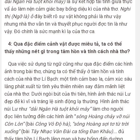
dải Ngân Hà tuột khỏi mây)
là sự kết hợp tài tình giữa thực
vẩ ảo làm nện cảm giác bay bổng diệu kì của nhà thơ.
Nghi
thị (Ngỡ là) ỗ
đây biết rõ sự vật không phải là như vậy
nhưng nhà thơ vẫn tin và thuyết phục người đợc tin là như
vậy. Đó chính là sức mạnh kì lạ của thơ ca.
4: Qua đặc điểm cảnh vật được miêu tả, ta có thể
thấy những nét gì trong tâm hồn và tính cách nhà thơ?
Qua việc sử dụng từ ngữ cũng như qua đặc điểm các hình
ảnh trong bài thơ, chúng ta có thể thấy ở tâm hồn và tính
cách của nhà thơ Lí Bạch: một tình cảm bao la, cảm xúc sâu
lắng phát xuất từ tình yêu thiên nhiên say đắm mãnh liệt
của nhà thơ. Dưới ngòi bút của thi tiên, hình ảnh thác núi Lư
đẹp đẽ kì vĩ và tráng lệ sinh động lạ thường. Hình ảnh thác
núi Lư như
“dải Ngân Hà tuột khỏi mây”
làm cho người
đọc liên tưởng đển các hình ảnh "
sông Hoàng chảy vỡ núi
Côn Lôn”
(bài
Công Vô Độ hà), “sông Hoàng sợi tơ từ trời
xuống”
(bài
Tây Nhạc Vân Đài ca tống Đan Khâu)...
đủ
thấy tâm hồn Lí Bạch lãng mạn và bay bổng đến dường